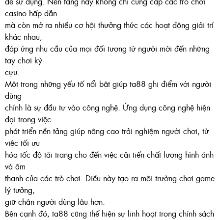
dễ sử dụng. Nền tảng này không chỉ cung cấp các trò chơi
casino hấp dẫn
mà còn mở ra nhiều cơ hội thưởng thức các hoạt động giải trí
khác nhau,
đáp ứng nhu cầu của mọi đối tượng từ người mới đến những
tay chơi kỳ
cựu.
Một trong những yếu tố nổi bật giúp ta88 ghi điểm với người
dùng
chính là sự đầu tư vào công nghệ. Ứng dụng công nghệ hiện
đại trong việc
phát triển nền tảng giúp nâng cao trải nghiệm người chơi, từ
việc tối ưu
hóa tốc độ tải trang cho đến việc cải tiến chất lượng hình ảnh
và âm
thanh của các trò chơi. Điều này tạo ra môi trường chơi game
lý tưởng,
giữ chân người dùng lâu hơn.
Bên cạnh đó, ta88 cũng thể hiện sự linh hoạt trong chính sách