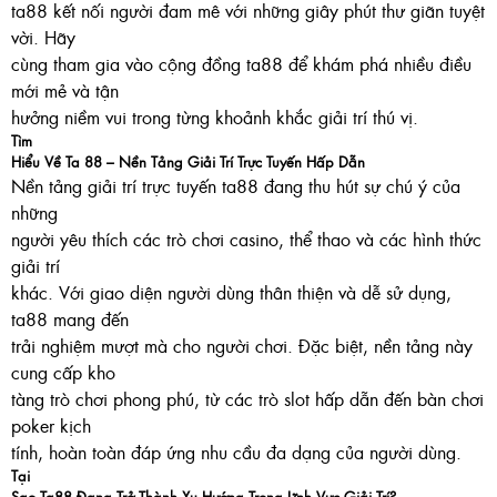
ta88 kết nối người đam mê với những giây phút thư giãn tuyệt
vời. Hãy
cùng tham gia vào cộng đồng ta88 để khám phá nhiều điều
mới mẻ và tận
hưởng niềm vui trong từng khoảnh khắc giải trí thú vị.
Tìm
Hiểu Về Ta 88 – Nền Tảng Giải Trí Trực Tuyến Hấp Dẫn
Nền tảng giải trí trực tuyến ta88 đang thu hút sự chú ý của
những
người yêu thích các trò chơi casino, thể thao và các hình thức
giải trí
khác. Với giao diện người dùng thân thiện và dễ sử dụng,
ta88 mang đến
trải nghiệm mượt mà cho người chơi. Đặc biệt, nền tảng này
cung cấp kho
tàng trò chơi phong phú, từ các trò slot hấp dẫn đến bàn chơi
poker kịch
tính, hoàn toàn đáp ứng nhu cầu đa dạng của người dùng.
Tại
Sao Ta88 Đang Trở Thành Xu Hướng Trong Lĩnh Vực Giải Trí?