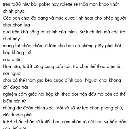
trên ta88 như bài poker hay rolette sẽ thỏa mãn khao khát
chinh phục.
Các bàn chơi đa dạng và mức cược linh hoạt cho phép người
chơi chọn lựa
dựa trên khả năng tài chính của mình. Sự kịch tính mà các trò
chơi này
mang lại chắc chắn sẽ làm cho bạn có những giây phút hồi
hộp không thể
nào quên.
Hơn nữa, ta88 cũng cung cấp các trò chơi thể thao điện tử,
nơi người
chơi có thể tham gia kèo cược đỉnh cao. Người chơi không
chỉ được trải
nghiệm cảm giác hồi hộp khi theo dõi trận đấu mà còn có thể
kiếm tiền từ
những dự đoán chính xác. Với vô số sự lựa chọn phong phú,
việc khám phá
ta88 chắc chắn sẽ khiến bạn cảm nhận rõ nét hơn sự hấp dẫn
của thế giới