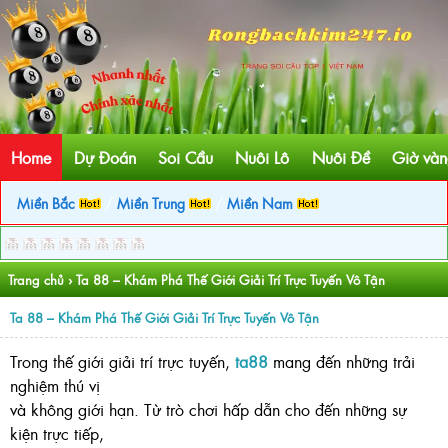
Home
Dự Đoán
Soi Cầu
Nuôi Lô
Nuôi Đề
Giờ vàn
Miền Bắc
/
Miền Trung
/
Miền Nam
Trang chủ
›
Ta 88 – Khám Phá Thế Giới Giải Trí Trực Tuyến Vô Tận
Ta 88 – Khám Phá Thế Giới Giải Trí Trực Tuyến Vô Tận
Trong thế giới giải trí trực tuyến,
ta88
mang đến những trải
nghiệm thú vị
và không giới hạn. Từ trò chơi hấp dẫn cho đến những sự
kiện trực tiếp,