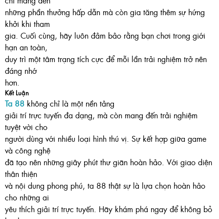
những phần thưởng hấp dẫn mà còn gia tăng thêm sự hứng
khởi khi tham
gia. Cuối cùng, hãy luôn đảm bảo rằng bạn chơi trong giới
hạn an toàn,
duy trì một tâm trạng tích cực để mỗi lần trải nghiệm trở nên
đáng nhớ
hơn.
Kết Luận
Ta 88
không chỉ là một nền tảng
giải trí trực tuyến đa dạng, mà còn mang đến trải nghiệm
tuyệt vời cho
người dùng với nhiều loại hình thú vị. Sự kết hợp giữa game
và công nghệ
đã tạo nên những giây phút thư giãn hoàn hảo. Với giao diện
thân thiện
và nội dung phong phú, ta 88 thật sự là lựa chọn hoàn hảo
cho những ai
yêu thích giải trí trực tuyến. Hãy khám phá ngay để không bỏ