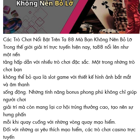
Các Trò Chơi Nổi Bật Trên Ta 88 Mà Bạn Không Nên Bỏ Lỡ
Trong thế giới giải trí trực tuyến hiện nay, ta88 nổi lên như
một nền
tảng hấp dẫn với nhiều trò chơi đặc sắc. Một trong những trò
chơi bạn
không thể bỏ qua là slot game với thiết kế hình ảnh bắt mắt
và âm thanh
sống động. Những tính năng bonus phong phú không chỉ giúp
người chơi
giải trí mà còn mang lại cơ hội trúng thưởng cao, tạo nên sự
hưng phấn
mỗi khi quay cuồng với những vòng quay mạo hiểm.
Đối với những ai yêu thích mạo hiểm, các trò chơi casino trực
tuyến