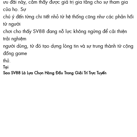
ưu đãi này, cảm thấy được giá trị gia tăng cho sự tham gia
của họ. Sự
chú ý đến từng chi tiết nhỏ từ hệ thống cũng như các phản hồi
từ người
chơi cho thấy SV88 đang nỗ lực không ngừng để cải thiện
trải nghiệm
người dùng, từ đó tạo dựng lòng tin và sự trung thành từ cộng
đồng game
thủ.
Tại
Sao SV88 Là Lựa Chọn Hàng Đầu Trong Giải Trí Trực Tuyến