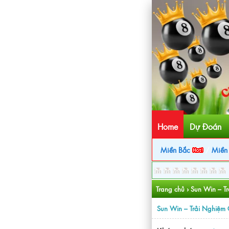
Home
Dự Đoán
Miền Bắc
/
Miền
Trang chủ
›
Sun Win – Tr
Sun Win – Trải Nghiệm G