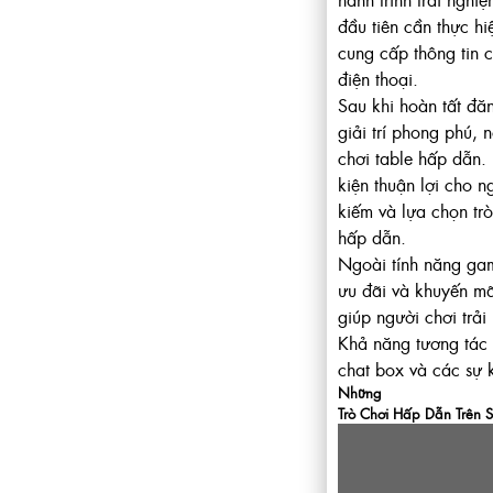
đầu tiên cần thực h
cung cấp thông tin 
điện thoại.
Sau khi hoàn tất đă
giải trí phong phú, 
chơi table hấp dẫn. 
kiện thuận lợi cho 
kiếm và lựa chọn trò
hấp dẫn.
Ngoài tính năng ga
ưu đãi và khuyến mã
giúp người chơi trải
Khả năng tương tác 
chat box và các sự k
Những
Trò Chơi Hấp Dẫn Trên