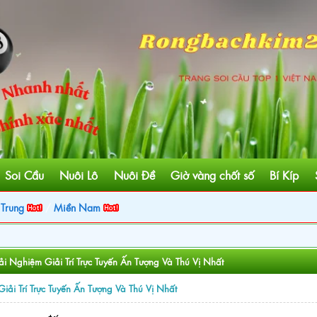
Soi Cầu
Nuôi Lô
Nuôi Đề
Giờ vàng chốt số
Bí Kíp
 Trung
/
Miền Nam
ải Nghiệm Giải Trí Trực Tuyến Ấn Tượng Và Thú Vị Nhất
iải Trí Trực Tuyến Ấn Tượng Và Thú Vị Nhất