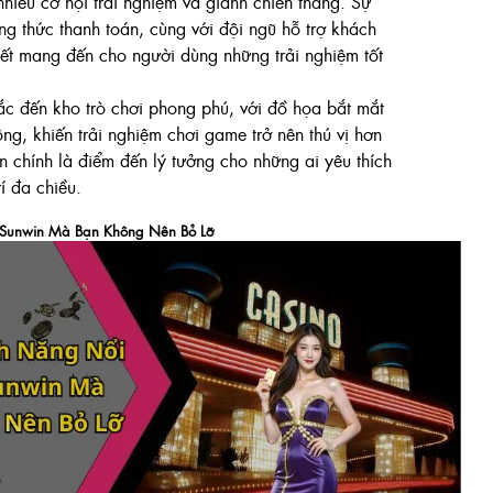
hiều cơ hội trải nghiệm và giành chiến thắng. Sự
ng thức thanh toán, cùng với đội ngũ hỗ trợ khách
kết mang đến cho người dùng những trải nghiệm tốt
c đến kho trò chơi phong phú, với đồ họa bắt mắt
ng, khiến trải nghiệm chơi game trở nên thú vị hơn
n chính là điểm đến lý tưởng cho những ai yêu thích
rí đa chiều.
 Sunwin Mà Bạn Không Nên Bỏ Lỡ