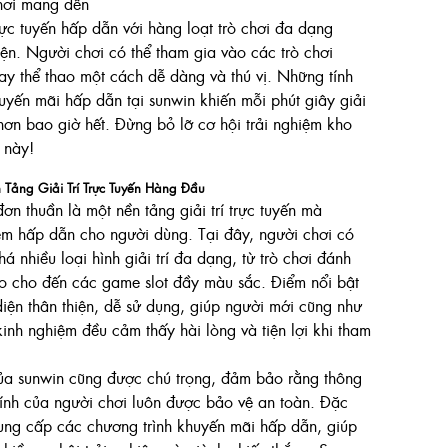
nơi mang đến
 trực tuyến hấp dẫn với hàng loạt trò chơi đa dạng
iện. Người chơi có thể tham gia vào các trò chơi
hay thể thao một cách dễ dàng và thú vị. Những tính
yến mãi hấp dẫn tại sunwin khiến mỗi phút giây giải
 hơn bao giờ hết. Đừng bỏ lỡ cơ hội trải nghiệm kho
o này!
 Tảng Giải Trí Trực Tuyến Hàng Đầu
n thuần là một nền tảng giải trí trực tuyến mà
iệm hấp dẫn cho người dùng. Tại đây, người chơi có
á nhiều loại hình giải trí đa dạng, từ trò chơi đánh
ao cho đến các game slot đầy màu sắc. Điểm nổi bật
diện thân thiện, dễ sử dụng, giúp người mới cũng như
inh nghiệm đều cảm thấy hài lòng và tiện lợi khi tham
ủa sunwin cũng được chú trọng, đảm bảo rằng thông
chính của người chơi luôn được bảo vệ an toàn. Đặc
cung cấp các chương trình khuyến mãi hấp dẫn, giúp