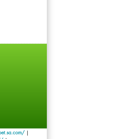
bet.sa.com/
|