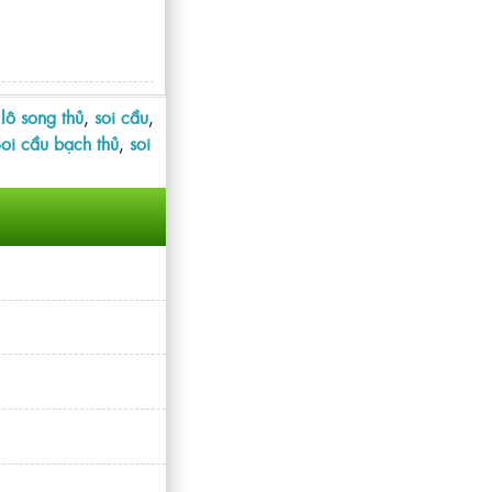
 lô song thủ
,
soi cầu
,
oi cầu bạch thủ
,
soi