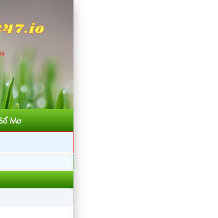
Sổ Mơ