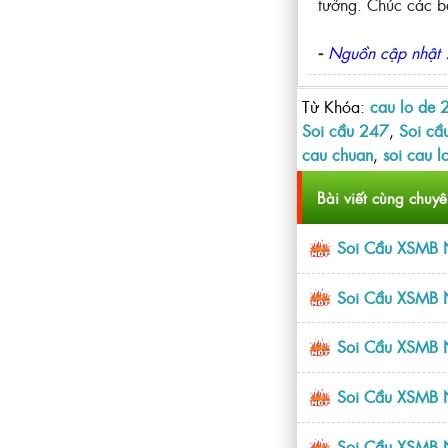
tưởng. Chúc các bạ
⁃
Nguồn cập nhật 
Từ Khóa:
cau lo de 
Soi cầu 247
,
Soi cầ
cau chuan
,
soi cau l
Bài viết cùng chuy
Soi Cầu XSMB 
Soi Cầu XSMB 
Soi Cầu XSMB 
Soi Cầu XSMB 
Soi Cầu XSMB 