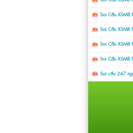
Soi Cầu XSMB 
Soi Cầu XSMB 
Soi Cầu XSMB 
Soi Cầu XSMB 
Soi cầu 247 n