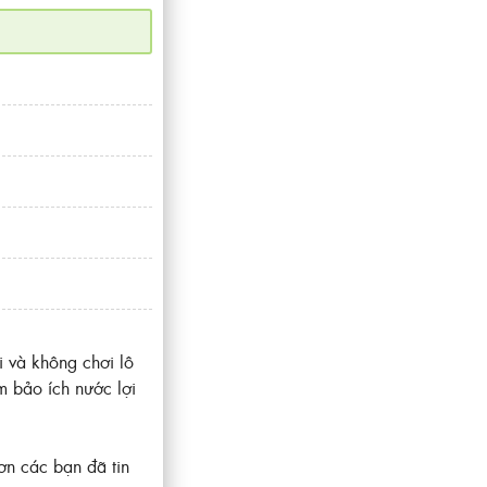
 và không chơi lô
m bảo ích nước lợi
ơn các bạn đã tin