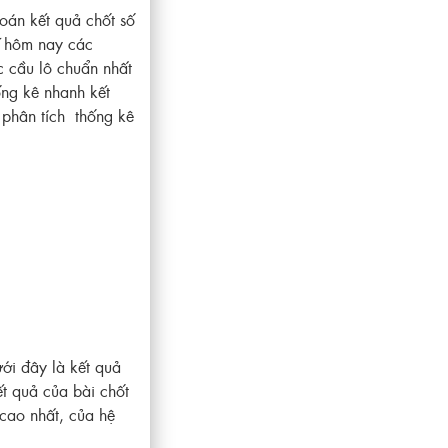
án kết quả chốt số
hôm nay các
 cầu lô chuẩn nhất
ng kê nhanh kết
phân tích thống kê
ới đây là kết quả
t quả của bài chốt
cao nhất, của hệ