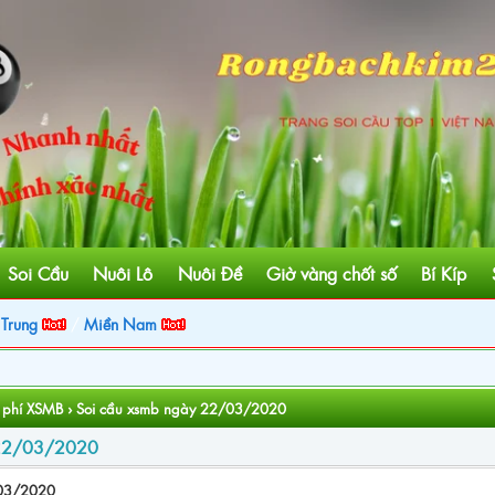
Soi Cầu
Nuôi Lô
Nuôi Đề
Giờ vàng chốt số
Bí Kíp
 Trung
/
Miền Nam
n phí XSMB
›
Soi cầu xsmb ngày 22/03/2020
 22/03/2020
/03/2020