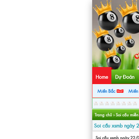
Home
Dự Đoán
Miền Bắc
/
Miền
Trang chủ
›
Soi cầu miễ
Soi cầu xsmb ngày
Soi cầu xsmb ngày 22