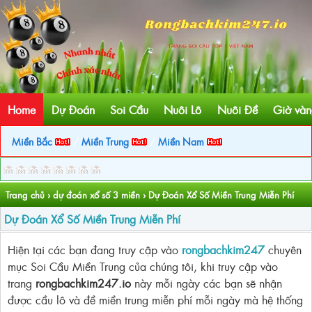
Home
Dự Đoán
Soi Cầu
Nuôi Lô
Nuôi Đề
Giờ vàn
Miền Bắc
/
Miền Trung
/
Miền Nam
Trang chủ
›
dự đoán xổ số 3 miền
›
Dự Đoán Xổ Số Miền Trung Miễn Phí
Dự Đoán Xổ Số Miền Trung Miễn Phí
Hiện tại các bạn đang truy cập vào
rongbachkim247
chuyên
mục Soi Cầu Miền Trung của chúng tôi, khi truy cập vào
trang
rongbachkim247.io
này mỗi ngày các bạn sẽ nhận
được cầu lô và đề miền trung miễn phí mỗi ngày mà hệ thống