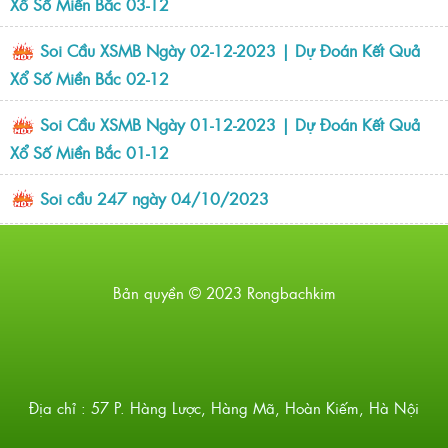
Xổ Số Miền Bắc 03-12
Soi Cầu XSMB Ngày 02-12-2023 | Dự Đoán Kết Quả
Xổ Số Miền Bắc 02-12
Soi Cầu XSMB Ngày 01-12-2023 | Dự Đoán Kết Quả
Xổ Số Miền Bắc 01-12
Soi cầu 247 ngày 04/10/2023
Bản quyền © 2023 Rongbachkim
Địa chỉ : 57 P. Hàng Lược, Hàng Mã, Hoàn Kiếm, Hà Nội