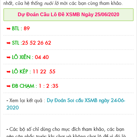
nhất, của hệ thống
nuôi lô
mời các bạn cùng tham khảo.
Dự Đoán Cầu Lô Đề XSMB Ngày 25/06/2020
➥
BTL :
89
➥
STL :
25 52 26 62
➥
LÔ XIÊN :
04 40
➥
LÔ KÉP :
11 22 55
➥
ĐB CHẠM :
1
: 2 :3S
⁃
Xem lại kết quả :
Dự Đoán Soi cầu XSMB ngày 24-06-
2020
⁃
Các bộ số chỉ dùng cho mục đích tham khảo, các bạn
nên cân nhắc trước khi chơi và không chơi lô đề vì đó là