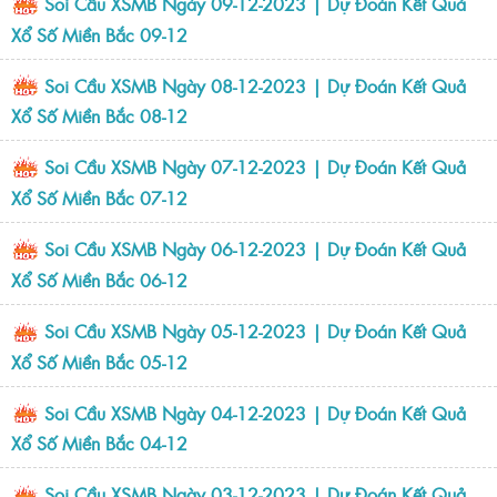
Soi Cầu XSMB Ngày 09-12-2023 | Dự Đoán Kết Quả
Xổ Số Miền Bắc 09-12
Soi Cầu XSMB Ngày 08-12-2023 | Dự Đoán Kết Quả
Xổ Số Miền Bắc 08-12
Soi Cầu XSMB Ngày 07-12-2023 | Dự Đoán Kết Quả
Xổ Số Miền Bắc 07-12
Soi Cầu XSMB Ngày 06-12-2023 | Dự Đoán Kết Quả
Xổ Số Miền Bắc 06-12
Soi Cầu XSMB Ngày 05-12-2023 | Dự Đoán Kết Quả
Xổ Số Miền Bắc 05-12
Soi Cầu XSMB Ngày 04-12-2023 | Dự Đoán Kết Quả
Xổ Số Miền Bắc 04-12
Soi Cầu XSMB Ngày 03-12-2023 | Dự Đoán Kết Quả