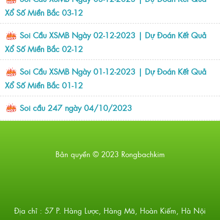
Xổ Số Miền Bắc 03-12
Soi Cầu XSMB Ngày 02-12-2023 | Dự Đoán Kết Quả
Xổ Số Miền Bắc 02-12
Soi Cầu XSMB Ngày 01-12-2023 | Dự Đoán Kết Quả
Xổ Số Miền Bắc 01-12
Soi cầu 247 ngày 04/10/2023
Bản quyền © 2023 Rongbachkim
Địa chỉ : 57 P. Hàng Lược, Hàng Mã, Hoàn Kiếm, Hà Nội