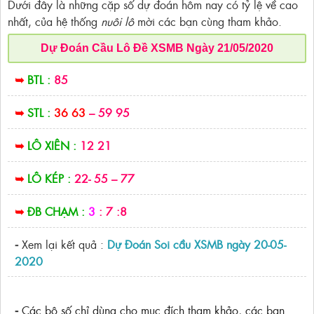
Dưới đây là những cặp số dự đoán hôm nay có tỷ lệ về cao
nhất, của hệ thống
nuôi lô
mời các bạn cùng tham khảo.
Dự Đoán Cầu Lô Đề XSMB Ngày 21/05/2020
➥
BTL :
85
➥
STL :
36 63
– 59 95
➥
LÔ XIÊN :
12 21
➥
LÔ KÉP :
22- 55 – 77
➥
ĐB CHẠM :
3
: 7 :8
⁃
Xem lại kết quả :
Dự Đoán Soi cầu XSMB ngày 20-05-
2020
⁃
Các bộ số chỉ dùng cho mục đích tham khảo, các bạn