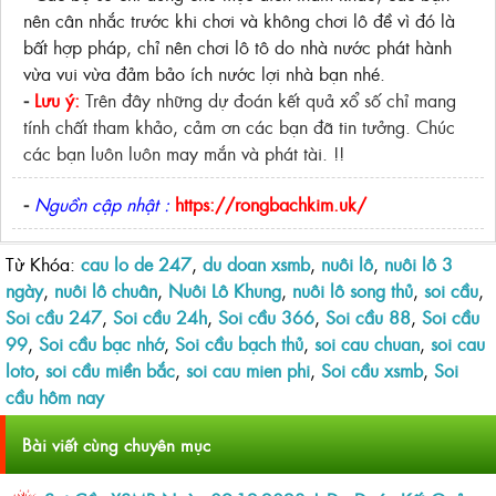
nên cân nhắc trước khi chơi và không chơi lô đề vì đó là
bất hợp pháp, chỉ nên chơi lô tô do nhà nước phát hành
vừa vui vừa đảm bảo ích nước lợi nhà bạn nhé.
⁃
Lưu ý:
Trên đây những dự đoán kết quả xổ số chỉ mang
tính chất tham khảo, cảm ơn các bạn đã tin tưởng. Chúc
các bạn luôn luôn may mắn và phát tài. !!
⁃
Nguồn cập nhật :
https://rongbachkim.uk/
Từ Khóa:
cau lo de 247
,
du doan xsmb
,
nuôi lô
,
nuôi lô 3
ngày
,
nuôi lô chuân
,
Nuôi Lô Khung
,
nuôi lô song thủ
,
soi cầu
,
Soi cầu 247
,
Soi cầu 24h
,
Soi cầu 366
,
Soi cầu 88
,
Soi cầu
99
,
Soi cầu bạc nhớ
,
Soi cầu bạch thủ
,
soi cau chuan
,
soi cau
loto
,
soi cầu miền bắc
,
soi cau mien phi
,
Soi cầu xsmb
,
Soi
cầu hôm nay
Bài viết cùng chuyên mục