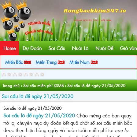
Home
Dự Đoán
Soi Cầu
Nuôi Lô
Nuôi Đề
Giờ vàn
Miền Bắc
/
Miền Trung
/
Miền Nam
Trang chủ
›
Soi cầu miễn phí XSMB
›
Soi cầu lô đề ngày 21/05/2020
Soi cầu lô đề ngày 21/05/2020
Soi cầu lô đề ngày 21/05/2020
Soi cầu lô đề ngày 21/05/2020
Chào mừng các bạn quay
trở lại chuyên mục dự đoán kết quả chốt số soi cầu miền bắc
được thực hiện hàng ngày và hoàn toàn miễn phí tại
cau lo