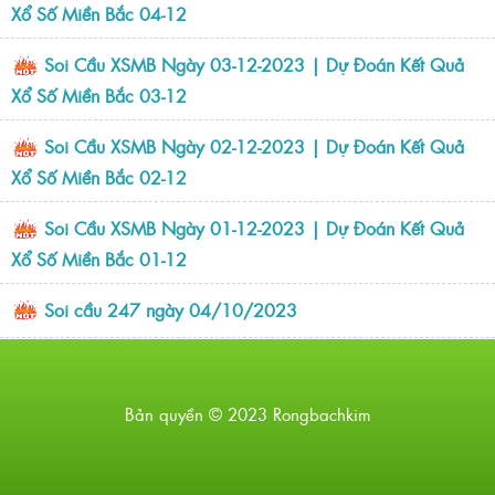
Xổ Số Miền Bắc 04-12
Soi Cầu XSMB Ngày 03-12-2023 | Dự Đoán Kết Quả
Xổ Số Miền Bắc 03-12
Soi Cầu XSMB Ngày 02-12-2023 | Dự Đoán Kết Quả
Xổ Số Miền Bắc 02-12
Soi Cầu XSMB Ngày 01-12-2023 | Dự Đoán Kết Quả
Xổ Số Miền Bắc 01-12
Soi cầu 247 ngày 04/10/2023
Bản quyền © 2023 Rongbachkim