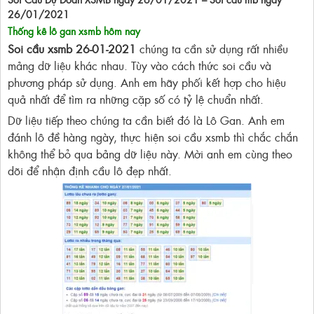
26/01/2021
Thống kê lô gan xsmb hôm nay
Soi cầu xsmb 26-01-2021
chúng ta cần sử dụng rất nhiều
mảng dữ liệu khác nhau. Tùy vào cách thức soi cầu và
phương pháp sử dụng. Anh em hãy phối kết hợp cho hiệu
quả nhất để tìm ra những cặp số có tỷ lệ chuẩn nhất.
Dữ liệu tiếp theo chúng ta cần biết đó là Lô Gan. Anh em
đánh lô đề hàng ngày, thực hiện soi cầu xsmb thì chắc chắn
không thể bỏ qua bảng dữ liệu này. Mời anh em cùng theo
dõi để nhận định cầu lô đẹp nhất.