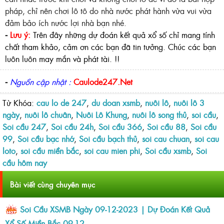
pháp, chỉ nên chơi lô tô do nhà nước phát hành vừa vui vừa
đảm bảo ích nước lợi nhà bạn nhé.
⁃
Lưu ý:
Trên đây những dự đoán kết quả xổ số chỉ mang tính
chất tham khảo, cảm ơn các bạn đã tin tưởng. Chúc các bạn
luôn luôn may mắn và phát tài. !!
⁃
Nguồn cập nhật :
Caulode247.Net
Từ Khóa:
cau lo de 247
,
du doan xsmb
,
nuôi lô
,
nuôi lô 3
ngày
,
nuôi lô chuân
,
Nuôi Lô Khung
,
nuôi lô song thủ
,
soi cầu
,
Soi cầu 247
,
Soi cầu 24h
,
Soi cầu 366
,
Soi cầu 88
,
Soi cầu
99
,
Soi cầu bạc nhớ
,
Soi cầu bạch thủ
,
soi cau chuan
,
soi cau
loto
,
soi cầu miền bắc
,
soi cau mien phi
,
Soi cầu xsmb
,
Soi
cầu hôm nay
Bài viết cùng chuyên mục
Soi Cầu XSMB Ngày 09-12-2023 | Dự Đoán Kết Quả
Xổ Số Miền Bắc 09-12