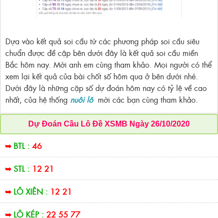
Dựa vào kết quả soi cầu từ các phương pháp soi cầu siêu
chuẩn được đề cập bên dưới đây là kết quả soi cầu miền
Bắc hôm nay. Mời anh em cùng tham khảo. Mọi người có thể
xem lại kết quả của bài chốt số hôm qua ở bên dưới nhé.
Dưới đây là những cặp số dự đoán hôm nay có tỷ lệ về cao
nhất, của hệ thống
nuôi lô
mời các bạn cùng tham khảo.
Dự Đoán Cầu Lô Đề XSMB Ngày 26/10/2020
➥
BTL :
46
➥
STL :
12 21
➥
LÔ XIÊN :
12 21
➥
LÔ KÉP :
22 55 77