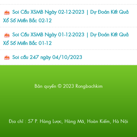
Soi Cầu XSMB Ngày 02-12-2023 | Dự Đoán Kết Quả
Xổ Số Miền Bắc 02-12
Soi Cầu XSMB Ngày 01-12-2023 | Dự Đoán Kết Quả
Xổ Số Miền Bắc 01-12
Soi cầu 247 ngày 04/10/2023
Bản quyền © 2023 Rongbachkim
Địa chỉ : 57 P. Hàng Lược, Hàng Mã, Hoàn Kiếm, Hà Nội