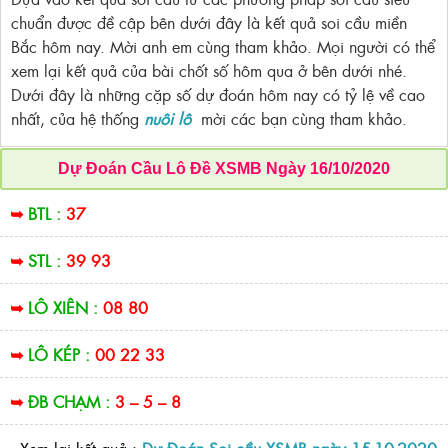
chuẩn được đề cập bên dưới đây là kết quả soi cầu miền
Bắc hôm nay. Mời anh em cùng tham khảo. Mọi người có thể
xem lại kết quả của bài chốt số hôm qua ở bên dưới nhé.
Dưới đây là những cặp số dự đoán hôm nay có tỷ lệ về cao
nhất, của hệ thống
nuôi lô
mời các bạn cùng tham khảo.
Dự Đoán Cầu Lô Đề XSMB Ngày 16/10/2020
➥
BTL :
37
➥
STL :
39 93
➥
LÔ XIÊN :
08 80
➥
LÔ KÉP :
00 22 33
➥
ĐB CHẠM :
3 – 5 – 8
⁃
Xem lại kết quả :
Dự Đoán Soi cầu XSMB ngày 15-10-2020