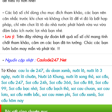
để hiểu rõ hơn nhé!
⁃
Các bộ số chỉ dùng cho mục đích tham khảo, các bạn nên
cân nhắc trước khi chơi và không chơi lô đề vì đó là bất hợp
pháp, chỉ nên chơi lô tô do nhà nước phát hành vừa vui vừa
đảm bảo ích nước lợi nhà bạn nhé.
⁃
Lưu ý:
Trên đây những dự đoán kết quả xổ số chỉ mang tính
chất tham khảo, cảm ơn các bạn đã tin tưởng. Chúc các bạn
luôn luôn may mắn và phát tài. !!
⁃
Nguồn cập nhật :
Caulode247.Net
Từ Khóa:
cau lo de 247
,
du doan xsmb
,
nuôi lô
,
nuôi lô 3
ngày
,
nuôi lô chuân
,
Nuôi Lô Khung
,
nuôi lô song thủ
,
soi cầu
,
Soi cầu 247
,
Soi cầu 24h
,
Soi cầu 366
,
Soi cầu 88
,
Soi cầu
99
,
Soi cầu bạc nhớ
,
Soi cầu bạch thủ
,
soi cau chuan
,
soi cau
loto
,
soi cầu miền bắc
,
soi cau mien phi
,
Soi cầu xsmb
,
Soi
cầu hôm nay
Bài viết cùng chuyên mục