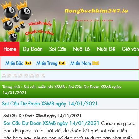
Home
Dự Đoán
Soi Cầu
Nuôi Lô
Nuôi Đề
Giờ vàn
Miền Bắc
/
Miền Trung
/
Miền Nam
Trang chủ
›
Soi cầu miễn phí XSMB
›
Soi Cầu Dự Đoán XSMB ngày
14/01/2021
Soi Cầu Dự Đoán XSMB ngày 14/01/2021
Soi Cầu Dự Đoán XSMB ngày 14/12/2021
Soi Cầu Dự Đoán XSMB ngày 14/01/2021
Chào mừng các
bạn đã quay trở lại bài viết dự đoán kết quả soi cầu miền
bắc hôm nay, những con số đẹp nhất sẽ được cập nhật miễn