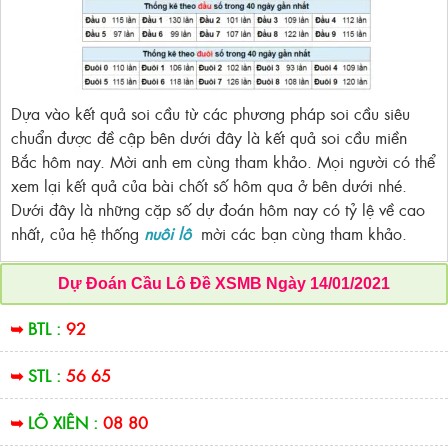
Dựa vào kết quả soi cầu từ các phương pháp soi cầu siêu
chuẩn được đề cập bên dưới đây là kết quả soi cầu miền
Bắc hôm nay. Mời anh em cùng tham khảo. Mọi người có thể
xem lại kết quả của bài chốt số hôm qua ở bên dưới nhé.
Dưới đây là những cặp số dự đoán hôm nay có tỷ lệ về cao
nhất, của hệ thống
nuôi lô
mời các bạn cùng tham khảo.
Dự Đoán Cầu Lô Đề XSMB Ngày 14/01/2021
➥
BTL :
92
➥
STL :
56 65
➥
LÔ XIÊN :
08 80