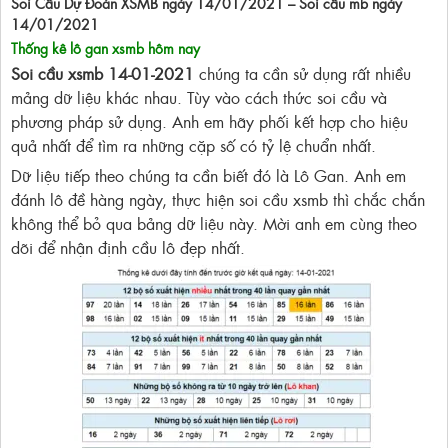
Soi Cầu Dự Đoán XSMB ngày 14/01/2021 – Soi cầu mb ngày
14/01/2021
Thống kê lô gan xsmb hôm nay
Soi cầu xsmb 14-01-2021
chúng ta cần sử dụng rất nhiều
mảng dữ liệu khác nhau. Tùy vào cách thức soi cầu và
phương pháp sử dụng. Anh em hãy phối kết hợp cho hiệu
quả nhất để tìm ra những cặp số có tỷ lệ chuẩn nhất.
Dữ liệu tiếp theo chúng ta cần biết đó là Lô Gan. Anh em
đánh lô đề hàng ngày, thực hiện soi cầu xsmb thì chắc chắn
không thể bỏ qua bảng dữ liệu này. Mời anh em cùng theo
dõi để nhận định cầu lô đẹp nhất.