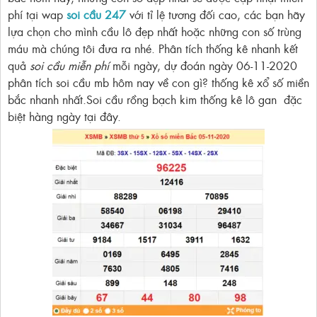
phí tại wap
soi cầu 247
với tỉ lệ tương đối cao, các bạn hãy
lựa chọn cho mình cầu lô đẹp nhất hoặc những con số trùng
máu mà chúng tôi đưa ra nhé. Phân tích thống kê nhanh kết
quả
soi cầu miễn phí
mỗi ngày, dự đoán ngày 06-11-2020
phân tích soi cầu mb hôm nay về con gì? thống kê xổ số miền
bắc nhanh nhất.Soi cầu rồng bạch kim thống kê lô gan đặc
biệt hàng ngày tại đây.