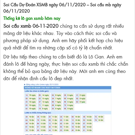
Soi Cầu Dự Đoán XSMB ngày 06/11/2020 – Soi cầu mb ngày
06/11/2020
Thống kê lô gan xsmb hôm nay
Soi cầu xsmb 06-11-2020
chúng ta cần sử dụng rất nhiều
mảng dữ liệu khác nhau. Tùy vào cách thức soi cầu và
phương pháp sử dụng. Anh em hãy phối kết hợp cho hiệu
quả nhất để tìm ra những cặp số có tỷ lệ chuẩn nhất.
Dữ liệu tiếp theo chúng ta cần biết đó là Lô Gan. Anh em
đánh lô đề hàng ngày, thực hiện soi cầu xsmb thì chắc chắn
không thể bỏ qua bảng dữ liệu này. Mời anh em cùng theo
dõi để nhận định cầu lô đẹp nhất.