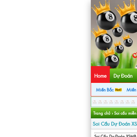
Home
Dự Đoán
Miền Bắc
/
Miền
Trang chủ
›
Soi cầu miễ
Soi Cầu Dự Đoán 
Soi Cầu Dự Đoán XSMB