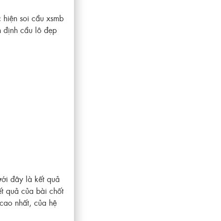
c hiện soi cầu xsmb
 định cầu lô đẹp
ới đây là kết quả
t quả của bài chốt
cao nhất, của hệ