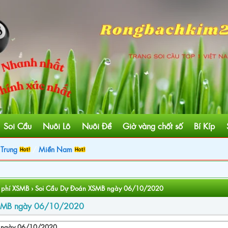
Soi Cầu
Nuôi Lô
Nuôi Đề
Giờ vàng chốt số
Bí Kíp
 Trung
/
Miền Nam
n phí XSMB
›
Soi Cầu Dự Đoán XSMB ngày 06/10/2020
XSMB ngày 06/10/2020
 ngày 06/10/2020