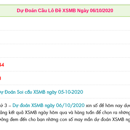
Dự Đoán Cầu Lô Đề XSMB Ngày 06/10/2020
44
3
ự Đoán Soi cầu XSMB ngày 05-10-2020
hứ 3 –
Dự đoán XSMB ngày 06/10/2020
xin số đề hôm nay dự
 bảng kết quả XSMB ngày hôm qua và hàng tuần để chọn ra nhữ
n tưởng đem đến cho bạn những con số may mắn dự đoán XSMB