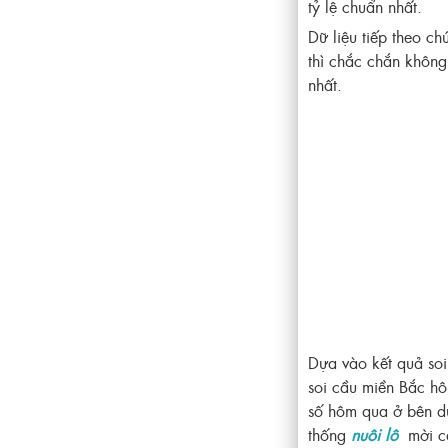
tỷ lệ chuẩn nhất.
Dữ liệu tiếp theo c
thì chắc chắn không
nhất.
Dựa vào kết quả soi
soi cầu miền Bắc hô
số hôm qua ở bên dư
thống
nuôi lô
mời c