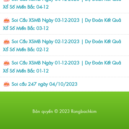
Xổ Số Miền Bắc 04-12
Soi Cầu XSMB Ngày 03-12-2023 | Dự Đoán Kết Quả
Xổ Số Miền Bắc 03-12
Soi Cầu XSMB Ngày 02-12-2023 | Dự Đoán Kết Quả
Xổ Số Miền Bắc 02-12
Soi Cầu XSMB Ngày 01-12-2023 | Dự Đoán Kết Quả
Xổ Số Miền Bắc 01-12
Soi cầu 247 ngày 04/10/2023
Bản quyền © 2023 Rongbachkim