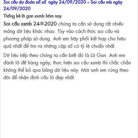
Soi cầu dự đoán xổ số ngày 24/09/2020 – Soi cầu mb ngày
24/09/2020
Thống kê lô gan xsmb hôm nay
Soi cầu xsmb 24-9-2020
chúng ta cần sử dụng rất nhiều
mảng dữ liệu khác nhau. Tùy vào cách thức soi cầu và
phương pháp sử dụng. Anh em hãy phối kết hợp cho hiệu
quả nhất để tìm ra những cặp số có tỷ lệ chuẩn nhất.
Dữ liệu tiếp theo chúng ta cần biết đó là Lô Gan. Anh em
đánh lô đề hàng ngày, thực hiện soi cầu xsmb thì chắc chắn
không thể bỏ qua bảng dữ liệu này. Mời anh em cùng theo
dõi để nhận định cầu lô đẹp nhất.