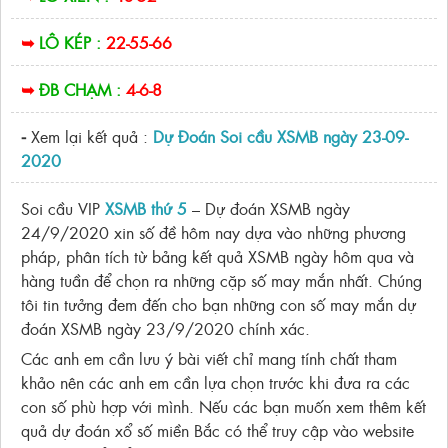
➥
LÔ KÉP :
22-55-66
➥
ĐB CHẠM :
4-6-8
⁃
Xem lại kết quả :
Dự Đoán Soi cầu XSMB ngày 23-09-
2020
Soi cầu VIP
XSMB thứ 5
– Dự đoán XSMB ngày
24/9/2020 xin số đề hôm nay dựa vào những phương
pháp, phân tích từ bảng kết quả XSMB ngày hôm qua và
hàng tuần để chọn ra những cặp số may mắn nhất. Chúng
tôi tin tưởng đem đến cho bạn những con số may mắn dự
đoán XSMB ngày 23/9/2020 chính xác.
Các anh em cần lưu ý bài viết chỉ mang tính chất tham
khảo nên các anh em cần lựa chọn trước khi đưa ra các
con số phù hợp với mình. Nếu các bạn muốn xem thêm kết
quả dự đoán xổ số miền Bắc có thể truy cập vào website