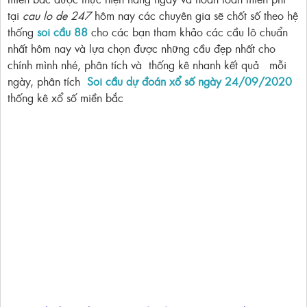
tại
cau lo de 247
hôm nay các chuyên gia sẽ chốt số theo hệ
thống
soi cầu 88
cho các bạn tham khảo các cầu lô chuẩn
nhất hôm nay và lựa chọn được những cầu đẹp nhất cho
chính mình nhé, phân tích và thống kê nhanh kết quả mỗi
ngày, phân tích
Soi cầu dự đoán xổ số ngày 24/09/2020
thống kê xổ số miền bắc