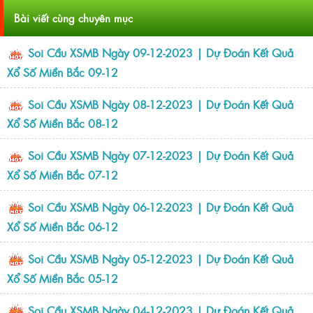
Bài viết cùng chuyên mục
Soi Cầu XSMB Ngày 09-12-2023 | Dự Đoán Kết Quả
Xổ Số Miền Bắc 09-12
Soi Cầu XSMB Ngày 08-12-2023 | Dự Đoán Kết Quả
Xổ Số Miền Bắc 08-12
Soi Cầu XSMB Ngày 07-12-2023 | Dự Đoán Kết Quả
Xổ Số Miền Bắc 07-12
Soi Cầu XSMB Ngày 06-12-2023 | Dự Đoán Kết Quả
Xổ Số Miền Bắc 06-12
Soi Cầu XSMB Ngày 05-12-2023 | Dự Đoán Kết Quả
Xổ Số Miền Bắc 05-12
Soi Cầu XSMB Ngày 04-12-2023 | Dự Đoán Kết Quả