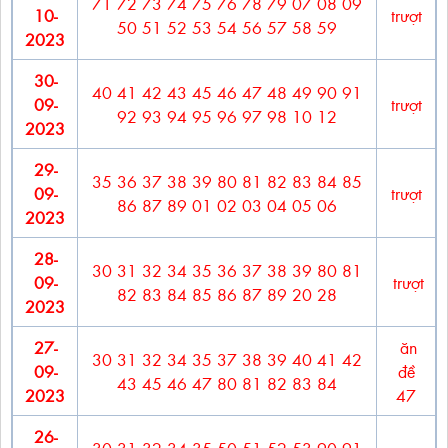
71 72 73 74 75 76 78 79 07 08 09
10-
trượt
50 51 52 53 54 56 57 58 59
2023
30-
40 41 42 43 45 46 47 48 49 90 91
09-
trượt
92 93 94 95 96 97 98 10 12
2023
29-
35 36 37 38 39 80 81 82 83 84 85
09-
trượt
86 87 89 01 02 03 04 05 06
2023
28-
30 31 32 34 35 36 37 38 39 80 81
09-
trượt
82 83 84 85 86 87 89 20 28
2023
27-
ăn
30 31 32 34 35 37 38 39 40 41 42
09-
đề
43 45 46 47 80 81 82 83 84
2023
47
26-
30 31 32 34 35 50 51 52 53 90 91