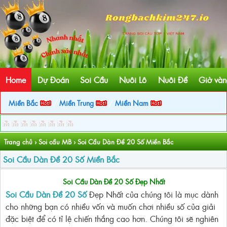
Home
Dự Đoán
Soi Cầu
Nuôi Lô
Nuôi Đề
Giờ vàn
Miền Bắc
/
Miền Trung
/
Miền Nam
Trang chủ
›
Soi cầu MB
›
Soi Cầu Dàn Đề 20 Số Miền Bắc
Soi Cầu Dàn Đề 20 Số Miền Bắc
Soi Cầu Dàn Đề 20 Số Đẹp Nhất
Soi Cầu Dàn Đề 20 Số
Đẹp Nhất của chúng tôi là mục dành
cho những bạn có nhiều vốn và muốn chơi nhiều số của giải
đặc biệt để có tỉ lệ chiến thắng cao hơn. Chúng tôi sẽ nghiên