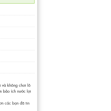
 và không chơi lô
m bảo ích nước lợi
ơn các bạn đã tin