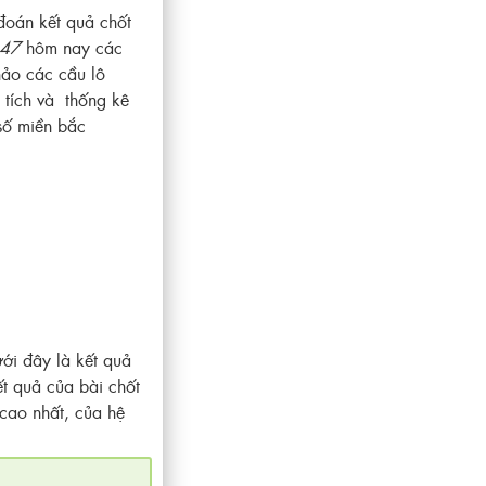
oán kết quả chốt
247
hôm nay các
ảo các cầu lô
 tích và thống kê
số miền bắc
ới đây là kết quả
t quả của bài chốt
cao nhất, của hệ