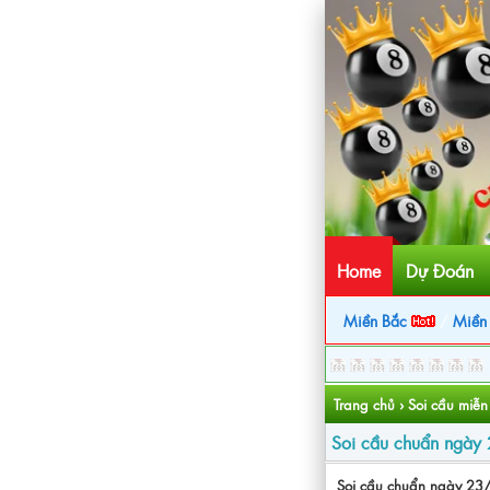
Home
Dự Đoán
Miền Bắc
/
Miền
Trang chủ
›
Soi cầu miễ
Soi cầu chuẩn ngà
Soi cầu chuẩn ngày 2