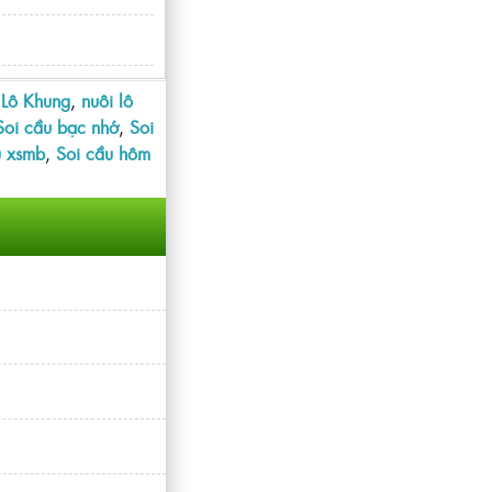
 Lô Khung
,
nuôi lô
Soi cầu bạc nhớ
,
Soi
u xsmb
,
Soi cầu hôm