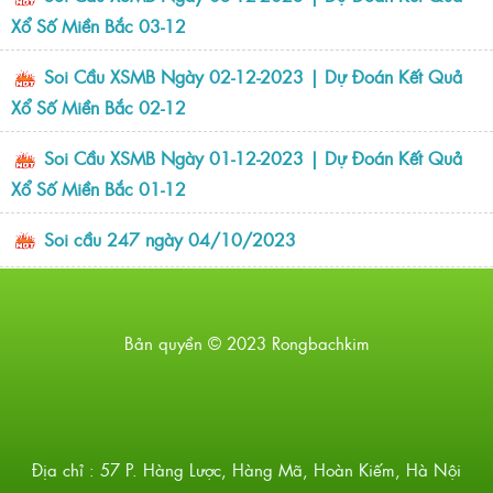
Xổ Số Miền Bắc 03-12
Soi Cầu XSMB Ngày 02-12-2023 | Dự Đoán Kết Quả
Xổ Số Miền Bắc 02-12
Soi Cầu XSMB Ngày 01-12-2023 | Dự Đoán Kết Quả
Xổ Số Miền Bắc 01-12
Soi cầu 247 ngày 04/10/2023
Bản quyền © 2023 Rongbachkim
Địa chỉ : 57 P. Hàng Lược, Hàng Mã, Hoàn Kiếm, Hà Nội