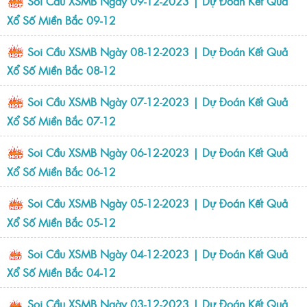
Soi Cầu XSMB Ngày 09-12-2023 | Dự Đoán Kết Quả
Xổ Số Miền Bắc 09-12
Soi Cầu XSMB Ngày 08-12-2023 | Dự Đoán Kết Quả
Xổ Số Miền Bắc 08-12
Soi Cầu XSMB Ngày 07-12-2023 | Dự Đoán Kết Quả
Xổ Số Miền Bắc 07-12
Soi Cầu XSMB Ngày 06-12-2023 | Dự Đoán Kết Quả
Xổ Số Miền Bắc 06-12
Soi Cầu XSMB Ngày 05-12-2023 | Dự Đoán Kết Quả
Xổ Số Miền Bắc 05-12
Soi Cầu XSMB Ngày 04-12-2023 | Dự Đoán Kết Quả
Xổ Số Miền Bắc 04-12
Soi Cầu XSMB Ngày 03-12-2023 | Dự Đoán Kết Quả