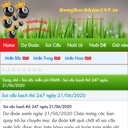
Home
Dự Đoán
Soi Cầu
Nuôi Lô
Nuôi Đề
Giờ vàn
Miền Bắc
/
Miền Trung
/
Miền Nam
Trang chủ
›
Soi cầu miễn phí XSMB
›
Soi cầu bạch thủ 247 ngày
21/06/2020
Soi cầu bạch thủ 247 ngày 21/06/2020
Soi cầu bạch thủ 247 ngày 21/06/2020
Dự đoán xsmb ngày 21/06/2020 Chào mừng các bạn
quay trở lại chuyên mục dự đoán kết quả chốt số soi cầu
miền bắc được thực hiện hàng ngày và hoàn toàn miễn phí