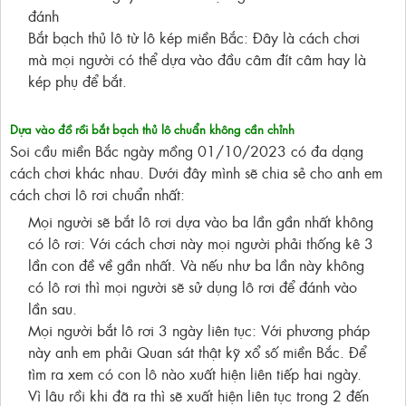
đánh
Bắt bạch thủ lô từ lô kép miền Bắc: Đây là cách chơi
mà mọi người có thể dựa vào đầu câm đít câm hay là
kép phụ để bắt.
Dựa vào đồ rồi bắt bạch thủ lô chuẩn không cần chỉnh
Soi cầu miền Bắc ngày mồng 01/10/2023 có đa dạng
cách chơi khác nhau. Dưới đây mình sẽ chia sẻ cho anh em
cách chơi lô rơi chuẩn nhất:
Mọi người sẽ bắt lô rơi dựa vào ba lần gần nhất không
có lô rơi: Với cách chơi này mọi người phải thống kê 3
lần con đề về gần nhất. Và nếu như ba lần này không
có lô rơi thì mọi người sẽ sử dụng lô rơi để đánh vào
lần sau.
Mọi người bắt lô rơi 3 ngày liên tục: Với phương pháp
này anh em phải Quan sát thật kỹ xổ số miền Bắc. Để
tìm ra xem có con lô nào xuất hiện liên tiếp hai ngày.
Vì lâu rồi khi đã ra thì sẽ xuất hiện liên tục trong 2 đến