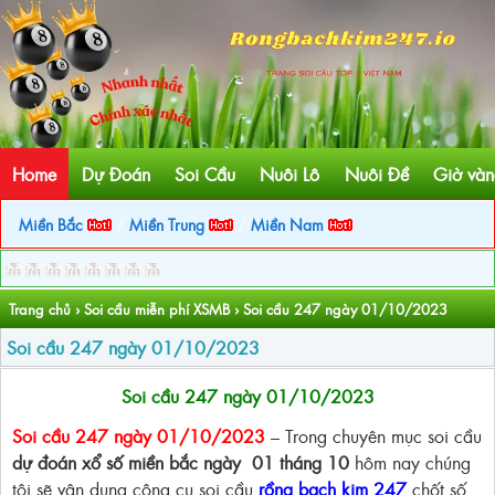
Home
Dự Đoán
Soi Cầu
Nuôi Lô
Nuôi Đề
Giờ vàn
Miền Bắc
/
Miền Trung
/
Miền Nam
Trang chủ
›
Soi cầu miễn phí XSMB
›
Soi cầu 247 ngày 01/10/2023
Soi cầu 247 ngày 01/10/2023
Soi cầu 247 ngày 01/10/2023
Soi cầu 247 ngày 01/10/2023
– Trong chuyên mục soi cầu
dự đoán xổ số miền bắc ngày 01 tháng 10
hôm nay chúng
tôi sẽ vận dụng công cụ soi cầu
rồng bạch kim 247
chốt số