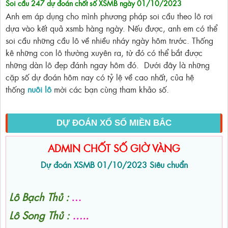
Soi cầu 247 dự đoán chốt số XSMB ngày 01/10
/2023
Anh em áp dụng cho mình phương pháp soi cầu theo lô rơi
dựa vào kết quả xsmb hàng ngày. Nếu được, anh em có thể
soi cầu những cầu lô về nhiều nháy ngày hôm trước. Thống
kê những con lô thường xuyên ra, từ đó có thể bắt được
những dàn lô đẹp đánh ngay hôm đó. Dưới đây là những
cặp số dự đoán hôm nay có tỷ lệ về cao nhất, của hệ
thống
nuôi lô
mời các bạn cùng tham khảo số.
DỰ ĐOÁN XỔ SỐ MIỀN BẮC
ADMIN CHỐT SỐ GIỜ VÀNG
Dự đoán XSMB 01/10/2023 Siêu chuẩn
Lô Bạch Thủ :
…
Lô Song Thủ :
…..