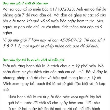
Dựa vào giải 7 chốt số hôm nay
Với soi cầu xổ số miền Bắc 01/10/2023. Anh em có thể dự
phòng giải 7 để nuôi dàn đề. Với dàn đề ghép từ các số của
bài giải trong kết quả xổ số miền Bắc ngày hôm trước. Mọi
người sẽ gặp các chú lại với nhau hình thành một cặp có ý
nghĩa.
Ví dụ như giải 7 hôm nay về con 45-89-09-12. Thì các số 4
5 8 9 1 2, mọi người sẽ ghép thành các dàn đề để nuôi.
Dựa vào độc thủ lô soi cầu chốt số miễn phí
Phải nói rằng bạch thủ lô là cách chơi cực kỳ phổ biến. Nó
nhận được sự yêu thích của các anh em cầu thủ. Bởi vì đây là
phương pháp khá dễ chơi và hiệu quả mang lại cực kỳ tốt.
Mình xem ngay bắt bạch thủ lô rơi từ giải đặc biệt và lô kép
nhé:
Nuôi bạch thủ lô rơi từ giải đặc biệt: Mọi người lấy kết
quả hôm trước để chốt số cho ngày hôm sau. Nếu như
lô rơi từ hai ngày trở lên thì mọi người có thể tiến hành