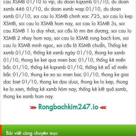
cau XSMB 01/10 lo vip, du doan kqxsmb 01/10, du doan
xsmb 446 01/10, du doan xsmb wap 01/10, du doan
xsmb 01/10, soi cau lo XSMB chinh xac 725, soi cau lo kep
XSMB, soi cau lo XSMB hom nay, soi cau lo XSMB 3s, soi
cau XSMB 1 lo duy nhat, soi cầu lô mn âm dương, soi cau lo
XSMB 2 nhay hom nay, soi cau lo XSMB rong bach kim, soi
cau lo XSMB minh ngoc, soi cầu lô XSMB chuẩn, Thống kê
xsmb 01/10, thống kê xsmb ngày 01/10, thong ke xsmb
01/10, thong ke ket qua mien bac 01/10, thống kê miền
bắc 01/10, thống kê kqxsmb 01/10, thống kê xổ số miền
bắc 01/10, thong ke xo so mien bac 01/10, thong ke giai
dac biet 01/10, thong ke dau duoi, thong ke lo kep, thong
ke lo xien, thống kê xsmb hôm nay, thống kê kết quả xsmb,
thong ke xsmb hom nay.
Rongbachkim247.io
⋙
⋘
Bài viết cùng chuyên mục