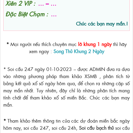
Xiên 2 VIP :
… – …
Đặc Biệt Chạm :
…
Chúc các bạn may mắn.!
*
Mọi người nếu thích chuyên mục
lô khung 1 ngày
thì hãy
xem ngay :
Song Thủ Khung 2 Ngày
* Soi cầu 247 ngày 01-10-2023 – được ADMIN đưa ra dựa
vào những phương pháp tham khảo XSMB , phân tích từ
bảng kết quả xổ số ngày hôm qua, để chọn ra những cặp số
may mắn nhất. Tuy nhiên, đây chỉ là những phân tích mang
tính chất để tham khảo xổ số miền Bắc. Chúc các bạn may
mắn.
*
Tham khảo thêm thông tin của các dự đoán miền bắc ngày
hôm nay, soi cầu 247, soi cầu 24h,
Soi cầu bạch thủ
soi cầu