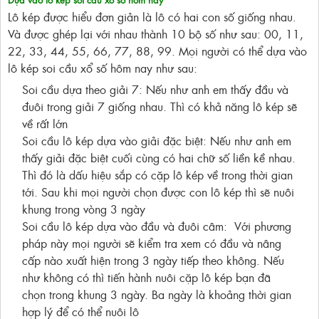
Lô kép được hiểu đơn giản là lô có hai con số giống nhau.
Và được ghép lại với nhau thành 10 bộ số như sau: 00, 11,
22, 33, 44, 55, 66, 77, 88, 99. Mọi người có thể dựa vào
lô kép soi cầu xổ số hôm nay như sau:
Soi cầu dựa theo giải 7: Nếu như anh em thấy đầu và
đuôi trong giải 7 giống nhau. Thì có khả năng lô kép sẽ
về rất lớn
Soi cầu lô kép dựa vào giải đặc biệt: Nếu như anh em
thấy giải đặc biệt cuối cùng có hai chữ số liền kề nhau.
Thì đó là dấu hiệu sắp có cặp lô kép về trong thời gian
tới. Sau khi mọi người chọn được con lô kép thì sẽ nuôi
khung trong vòng 3 ngày
Soi cầu lô kép dựa vào đầu và đuôi câm: Với phương
pháp này mọi người sẽ kiểm tra xem có đầu và nâng
cấp nào xuất hiện trong 3 ngày tiếp theo không. Nếu
như không có thì tiến hành nuôi cặp lô kép bạn đã
chọn trong khung 3 ngày. Ba ngày là khoảng thời gian
hợp lý để có thể nuôi lô