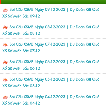
Soi Cầu XSMB Ngày 09-12-2023 | Dự Đoán Kết Quả
Xổ Số Miền Bắc 09-12
Soi Cầu XSMB Ngày 08-12-2023 | Dự Đoán Kết Quả
Xổ Số Miền Bắc 08-12
Soi Cầu XSMB Ngày 07-12-2023 | Dự Đoán Kết Quả
Xổ Số Miền Bắc 07-12
Soi Cầu XSMB Ngày 06-12-2023 | Dự Đoán Kết Quả
Xổ Số Miền Bắc 06-12
Soi Cầu XSMB Ngày 05-12-2023 | Dự Đoán Kết Quả
Xổ Số Miền Bắc 05-12
Soi Cầu XSMB Ngày 04-12-2023 | Dự Đoán Kết Quả
Xổ Số Miền Bắc 04-12