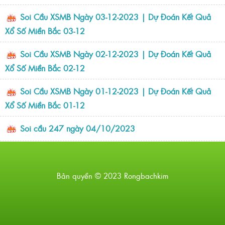
Soi Cầu XSMB Ngày 03-12-2023 | Dự Đoán Kết Quả
Xổ Số Miền Bắc 03-12
Soi Cầu XSMB Ngày 02-12-2023 | Dự Đoán Kết Quả
Xổ Số Miền Bắc 02-12
Soi Cầu XSMB Ngày 01-12-2023 | Dự Đoán Kết Quả
Xổ Số Miền Bắc 01-12
Soi cầu 247 ngày 04/10/2023
Bản quyền © 2023 Rongbachkim