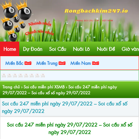
Home
Dự Đoán
Soi Cầu
Nuôi Lô
Nuôi Đề
Giờ vàn
Miền Bắc
/
Miền Trung
/
Miền Nam
Trang chủ
›
Soi cầu miễn phí XSMB
›
Soi cầu 247 miễn phí ngày
29/07/2022 – Soi cầu xổ số ngày 29/07/2022
Soi cầu 247 miễn phí ngày 29/07/2022 – Soi cầu xổ số
ngày 29/07/2022
Soi cầu 247 miễn phí ngày 29/07/2022 – Soi cầu xổ số
ngày 29/07/2022