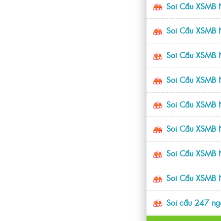
Soi Cầu XSMB 
Soi Cầu XSMB 
Soi Cầu XSMB 
Soi Cầu XSMB 
Soi Cầu XSMB 
Soi Cầu XSMB 
Soi Cầu XSMB 
Soi Cầu XSMB 
Soi cầu 247 n