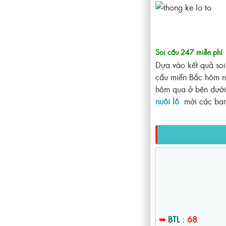
Soi cầu 247 miễn ph
Dựa vào kết quả soi
cầu miền Bắc hôm na
hôm qua ở bên dưới 
nuôi lô
mời các bạn
➥
BTL :
68