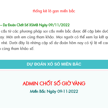
thống kê lô gan miền bắc
í – Dự Đoán Chốt Số XSMB Ngày 09/
11/2022
 cầu từ các phương pháp soi cầu miền bắc được đề cập bên dưới
y. Mời anh em cùng tham khảo. Mọi người có thể xem lại kết q
nhé. Dưới đây là những cặp số dự đoán hôm nay có tỷ lệ về cao
 cùng tham khảo số.
DỰ ĐOÁN XỔ SỐ MIỀN BẮC
ADMIN CHỐT SỐ GIỜ VÀNG
Miền Bắc Ngày 09
-11-2022