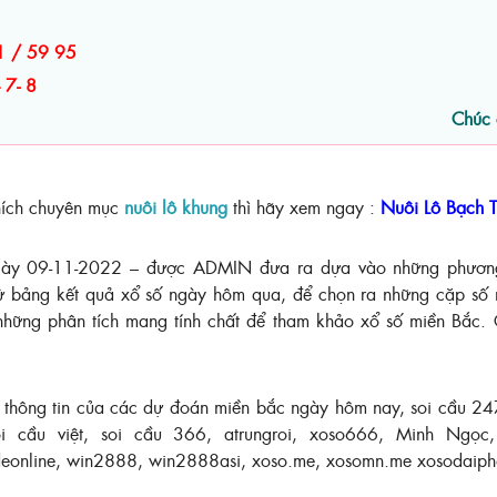
1
/ 59 95
 7- 8
Chúc 
hích chuyên mục
nuôi lô khung
thì hãy xem ngay :
Nuôi Lô Bạch 
ày 09-11-2022 – được ADMIN đưa ra dựa vào những phươn
ừ bảng kết quả xổ số ngày hôm qua, để chọn ra những cặp số
 những phân tích mang tính chất để tham khảo xổ số miền Bắc
thông tin của các dự đoán miền bắc ngày hôm nay, soi cầu 24
oi cầu việt, soi cầu 366, atrungroi, xoso666, Minh Ngọc
deonline, win2888, win2888asi, xoso.me, xosomn.me xosodaipha