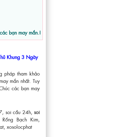
các bạn may mắn.!
Thủ Khung 3 Ngày
g pháp tham khảo
 may mắn nhất. Tuy
. Chúc các bạn may
7, soi cầu 24h,
soi
, Rồng Bạch Kim,
t, xosolocphat