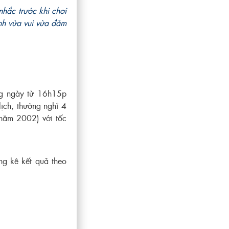
hắc trước khi chơi
ành vừa vui vừa đảm
ong ngày từ 16h15p
ịch, thường nghỉ 4
 năm 2002) với tốc
ng kê kết quả theo