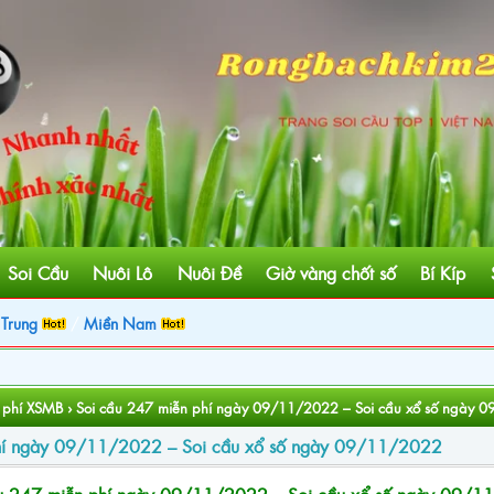
Soi Cầu
Nuôi Lô
Nuôi Đề
Giờ vàng chốt số
Bí Kíp
 Trung
/
Miền Nam
n phí XSMB
›
Soi cầu 247 miễn phí ngày 09/11/2022 – Soi cầu xổ số ngày 
hí ngày 09/11/2022 – Soi cầu xổ số ngày 09/11/2022