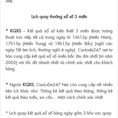
nhé.
Lịch quay thưởng xổ số 3 miền
*
KQXS
– Kết quả xổ số kiến thiết 3 miền được tường
thuật trực tiếp tất cả trong ngày từ 16h15p (Miền Nam),
17h15p (Miền Trung) và 18h15p (Miền Bắc) (nghỉ các
ngày Tết âm lịch, thường nghỉ 4 ngày). Caulode247.net tự
hào cung cấp kết quả xổ số miền bắc lâu đời nhất (từ năm
2002) với tốc độ nhanh nhất và chính xác nhất cho khách
hàng.
*
Ngoài
KQXS
, CauLoDe247.Net còn cung cấp rất nhiều
tiện ích khác như: Thống kê kết quả theo tháng, thống kê
kết quả theo tuần, soi cầu… Một cách chính xác nhất.
* Lịch quay kết quả xổ số hàng ngày gồm 3 khu vực quay