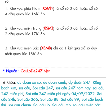
số
1. Khu vực phía Nam (
XSMN
) là xổ số 3 đài hoặc xổ số
4 đài) quay lúc 16h15p
2. Khu vực miền Trung (
XSMT
) là xổ số 3 đài hoặc xổ số
2 đài) quay lúc 17h15p
3. Khu vực miền Bắc (
XSMB
) chỉ có 1 kết quả xổ số duy
nhất quay lúc 18h15p
*
Nguồn :
CauLoDe247.Net
Từ Khóa:
du doan xo so
,
du doan xsmb
,
dự đoán 247
,
Rồng
bạch kim
,
soi cầu
,
Soi cầu 247
,
soi cầu 247 hôm nay
,
soi cầu
247 miễn phí
,
Soi cầu 247 miễn phí ngày 04/09/2022
,
Soi
cầu 24h
,
Soi cầu 366
,
Soi cầu 88
,
Soi cầu 99
,
Soi cầu bạch
thủ
,
soi cau chuan
,
Soi cầu lô
,
Soi cầu mb
,
soi cầu miền bắc
,