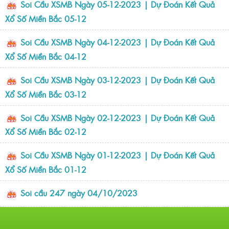
Soi Cầu XSMB Ngày 05-12-2023 | Dự Đoán Kết Quả
Xổ Số Miền Bắc 05-12
Soi Cầu XSMB Ngày 04-12-2023 | Dự Đoán Kết Quả
Xổ Số Miền Bắc 04-12
Soi Cầu XSMB Ngày 03-12-2023 | Dự Đoán Kết Quả
Xổ Số Miền Bắc 03-12
Soi Cầu XSMB Ngày 02-12-2023 | Dự Đoán Kết Quả
Xổ Số Miền Bắc 02-12
Soi Cầu XSMB Ngày 01-12-2023 | Dự Đoán Kết Quả
Xổ Số Miền Bắc 01-12
Soi cầu 247 ngày 04/10/2023