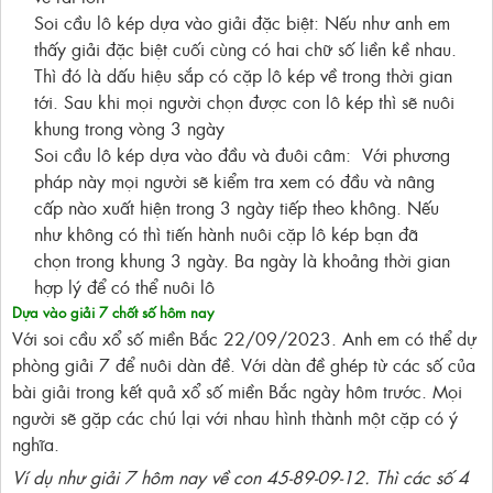
Soi cầu lô kép dựa vào giải đặc biệt: Nếu như anh em
thấy giải đặc biệt cuối cùng có hai chữ số liền kề nhau.
Thì đó là dấu hiệu sắp có cặp lô kép về trong thời gian
tới. Sau khi mọi người chọn được con lô kép thì sẽ nuôi
khung trong vòng 3 ngày
Soi cầu lô kép dựa vào đầu và đuôi câm: Với phương
pháp này mọi người sẽ kiểm tra xem có đầu và nâng
cấp nào xuất hiện trong 3 ngày tiếp theo không. Nếu
như không có thì tiến hành nuôi cặp lô kép bạn đã
chọn trong khung 3 ngày. Ba ngày là khoảng thời gian
hợp lý để có thể nuôi lô
Dựa vào giải 7 chốt số hôm nay
Với soi cầu xổ số miền Bắc 22/09/2023. Anh em có thể dự
phòng giải 7 để nuôi dàn đề. Với dàn đề ghép từ các số của
bài giải trong kết quả xổ số miền Bắc ngày hôm trước. Mọi
người sẽ gặp các chú lại với nhau hình thành một cặp có ý
nghĩa.
Ví dụ như giải 7 hôm nay về con 45-89-09-12. Thì các số 4