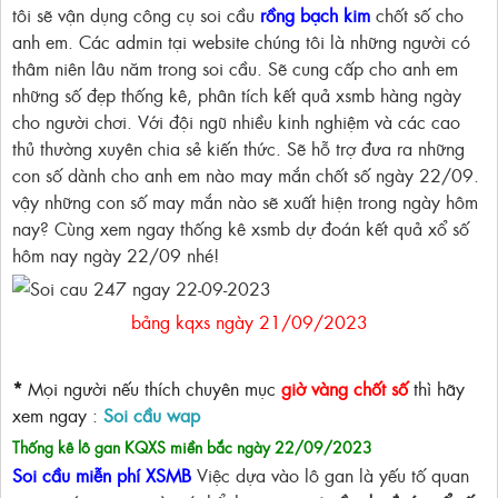
tôi sẽ vận dụng công cụ soi cầu
rồng bạch kim
chốt số cho
anh em. Các admin tại website chúng tôi là những người có
thâm niên lâu năm trong soi cầu. Sẽ cung cấp cho anh em
những số đẹp thống kê, phân tích kết quả xsmb hàng ngày
cho người chơi. Với đội ngũ nhiều kinh nghiệm và các cao
thủ thường xuyên chia sẻ kiến thức. Sẽ hỗ trợ đưa ra những
con số dành cho anh em nào may mắn chốt số ngày 22/09.
vậy những con số may mắn nào sẽ xuất hiện trong ngày hôm
nay? Cùng xem ngay thống kê xsmb dự đoán kết quả xổ số
hôm nay ngày 22/09 nhé!
bảng kqxs ngày 21/09/2023
*
Mọi người nếu thích chuyên mục
giờ vàng chốt số
thì hãy
xem ngay :
Soi cầu wap
Thống kê lô gan KQXS miền bắc ngày 22/09/2023
Soi cầu miễn phí XSMB
Việc dựa vào lô gan là yếu tố quan