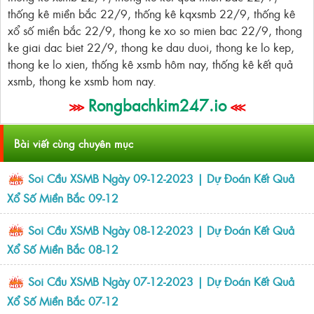
thống kê miền bắc 22/9, thống kê kqxsmb 22/9, thống kê
xổ số miền bắc 22/9, thong ke xo so mien bac 22/9, thong
ke giai dac biet 22/9, thong ke dau duoi, thong ke lo kep,
thong ke lo xien, thống kê xsmb hôm nay, thống kê kết quả
xsmb, thong ke xsmb hom nay.
Rongbachkim247.io
⋙
⋘
Bài viết cùng chuyên mục
Soi Cầu XSMB Ngày 09-12-2023 | Dự Đoán Kết Quả
Xổ Số Miền Bắc 09-12
Soi Cầu XSMB Ngày 08-12-2023 | Dự Đoán Kết Quả
Xổ Số Miền Bắc 08-12
Soi Cầu XSMB Ngày 07-12-2023 | Dự Đoán Kết Quả
Xổ Số Miền Bắc 07-12