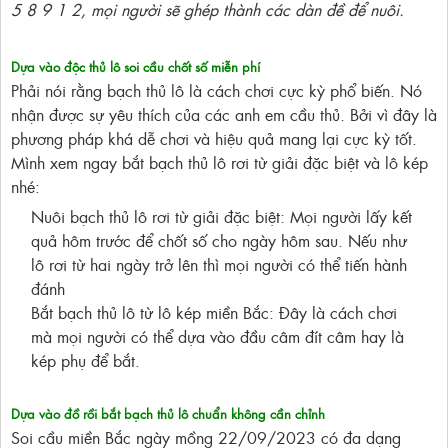
5 8 9 1 2, mọi người sẽ ghép thành các dàn đề để nuôi.
Dựa vào độc thủ lô soi cầu chốt số miễn phí
Phải nói rằng bạch thủ lô là cách chơi cực kỳ phổ biến. Nó
nhận được sự yêu thích của các anh em cầu thủ. Bởi vì đây là
phương pháp khá dễ chơi và hiệu quả mang lại cực kỳ tốt.
Mình xem ngay bắt bạch thủ lô rơi từ giải đặc biệt và lô kép
nhé:
Nuôi bạch thủ lô rơi từ giải đặc biệt: Mọi người lấy kết
quả hôm trước để chốt số cho ngày hôm sau. Nếu như
lô rơi từ hai ngày trở lên thì mọi người có thể tiến hành
đánh
Bắt bạch thủ lô từ lô kép miền Bắc: Đây là cách chơi
mà mọi người có thể dựa vào đầu câm đít câm hay là
kép phụ để bắt.
Dựa vào đồ rồi bắt bạch thủ lô chuẩn không cần chỉnh
Soi cầu miền Bắc ngày mồng 22/09/2023 có đa dạng