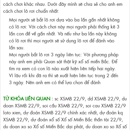
cách chơi khác nhau. Dưới đây mình sẽ chia sẻ cho anh em
cách chơi lô rơi chuẩn nhất:
Mọi người sẽ bắt lô rơi dựa vào ba lần gần nhất không
có lô rơi: Với cách chơi này mọi người phải thống kê 3
lần con đề về gần nhất. Và nếu như ba lần này không
có lô rơi thì mọi người sẽ sử dụng lô rơi để đánh vào
lần sau.
Mọi người bắt lô rơi 3 ngày liên tục: Với phương pháp
này anh em phải Quan sát thật kỹ xổ số miền Bắc. Để
tìm ra xem có con lô nào xuất hiện liên tiếp hai ngày.
Vì lâu rồi khi đã ra thì sẽ xuất hiện liên tục trong 2 đến
3 ngày. Nên anh em có thể lựa chọn để đánh
TỪ KHÓA LIÊN QUAN :
sc XSMB 22/9, dd XSMB 22/9, du
doan XSMB 22/9, soi cầu XSMB 22/9, soi cau XSMB 22/9
loto xien, dự đoán XSMB 22/9 chính xác nhất, dự đoán kq
XSMB 22/9, dự đoán xổ số Xổ số Miền Bắc thần tài 22/9,
du doan xo so Xổ số Miền Bắc dại phát, du doan xo so Xổ số