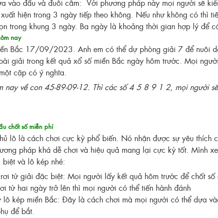
ựa vào đầu và đuôi câm: Với phương pháp này mọi người sẽ kiể
xuất hiện trong 3 ngày tiếp theo không. Nếu như không có thì ti
ọn trong khung 3 ngày. Ba ngày là khoảng thời gian hợp lý để có
 hôm nay
miền Bắc 17/09/2023. Anh em có thể dự phòng giải 7 để nuôi d
bài giải trong kết quả xổ số miền Bắc ngày hôm trước. Mọi người
 một cặp có ý nghĩa.
m nay về con 45-89-09-12. Thì các số 4 5 8 9 1 2, mọi người s
cầu chốt số miễn phí
thủ lô là cách chơi cực kỳ phổ biến. Nó nhận được sự yêu thích
phương pháp khá dễ chơi và hiệu quả mang lại cực kỳ tốt. Mình 
c biệt và lô kép nhé:
 rơi từ giải đặc biệt: Mọi người lấy kết quả hôm trước để chốt s
ơi từ hai ngày trở lên thì mọi người có thể tiến hành đánh
từ lô kép miền Bắc: Đây là cách chơi mà mọi người có thể dựa v
hụ để bắt.