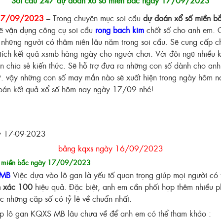
Soi cầu 247 dự đoán xổ số miền bắc ngày 17/09/2023
 17/09/2023
– Trong chuyên mục soi cầu
dự đoán xổ số miền b
sẽ vận dụng công cụ soi cầu
rong bach kim
chốt số cho anh em. 
à những người có thâm niên lâu năm trong soi cầu. Sẽ cung cấp 
tích kết quả xsmb hàng ngày cho người chơi. Với đội ngũ nhiều 
n chia sẻ kiến thức. Sẽ hỗ trợ đưa ra những con số dành cho a
. vậy những con số may mắn nào sẽ xuất hiện trong ngày hôm 
oán kết quả xổ số hôm nay ngày 17/09 nhé!
bảng kqxs ngày 16/09/2023
S miền bắc ngày 17/09/2023
SMB
Việc dựa vào lô gan là yếu tố quan trọng giúp mọi người có
h xác 100
hiệu quả. Đặc biệt, anh em cần phối hợp thêm nhiều 
ợc những cặp số có tỷ lệ về chuẩn nhất.
ợp lô gan KQXS MB lâu chưa về để anh em có thể tham khảo :