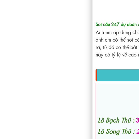
Soi cầu 247 dự đoán
Anh em áp dụng cho
anh em có thể soi c
ra, từ đó có thể b
nay có tỷ lệ về cao
Lô Bạch Thủ :
Lô Song Thủ :