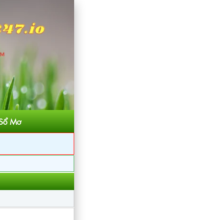
Sổ Mơ