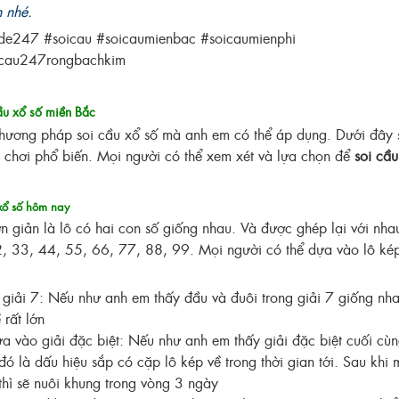
n nhé.
de247 #soicau #soicaumienbac #soicaumienphi
icau247rongbachkim
ầu xổ số miền Bắc
phương pháp soi cầu xổ số mà anh em có thể áp dụng. Dưới đây 
 chơi phổ biến. Mọi người có thể xem xét và lựa chọn để
soi cầ
 xổ số hôm nay
n giản là lô có hai con số giống nhau. Và được ghép lại với nha
, 33, 44, 55, 66, 77, 88, 99. Mọi người có thể dựa vào lô ké
 giải 7: Nếu như anh em thấy đầu và đuôi trong giải 7 giống nha
 rất lớn
ựa vào giải đặc biệt: Nếu như anh em thấy giải đặc biệt cuối cùn
 đó là dấu hiệu sắp có cặp lô kép về trong thời gian tới. Sau khi
thì sẽ nuôi khung trong vòng 3 ngày