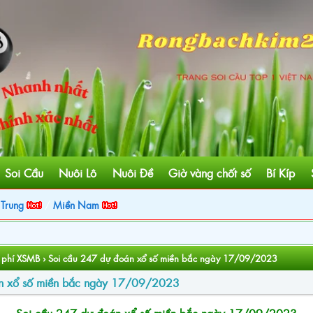
Soi Cầu
Nuôi Lô
Nuôi Đề
Giờ vàng chốt số
Bí Kíp
 Trung
/
Miền Nam
n phí XSMB
›
Soi cầu 247 dự đoán xổ số miền bắc ngày 17/09/2023
n xổ số miền bắc ngày 17/09/2023