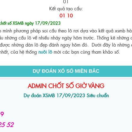
0
1
Kết quả tạo cầu:
01
10
 chốt số XSMB ngày 17/09
/2023
 mình phương pháp soi cầu theo lô rơi dựa vào kết quả xsmb h
ầu những cầu lô về nhiều nháy ngày hôm trước. Thống kê những 
ắt được những dàn lô đẹp đánh ngay hôm đó. Dưới đây là những
 nhất, của hệ thống
nuôi lô
mời các bạn cùng tham khảo số.
DỰ ĐOÁN XỔ SỐ MIỀN BẮC
ADMIN CHỐT SỐ GIỜ VÀNG
Dự đoán XSMB 17/09/2023 Siêu chuẩn
39
25 52