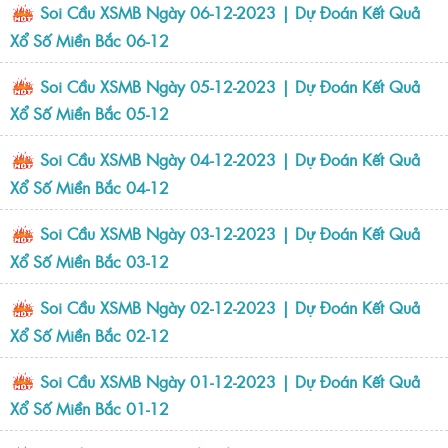
Soi Cầu XSMB Ngày 06-12-2023 | Dự Đoán Kết Quả
Xổ Số Miền Bắc 06-12
Soi Cầu XSMB Ngày 05-12-2023 | Dự Đoán Kết Quả
Xổ Số Miền Bắc 05-12
Soi Cầu XSMB Ngày 04-12-2023 | Dự Đoán Kết Quả
Xổ Số Miền Bắc 04-12
Soi Cầu XSMB Ngày 03-12-2023 | Dự Đoán Kết Quả
Xổ Số Miền Bắc 03-12
Soi Cầu XSMB Ngày 02-12-2023 | Dự Đoán Kết Quả
Xổ Số Miền Bắc 02-12
Soi Cầu XSMB Ngày 01-12-2023 | Dự Đoán Kết Quả
Xổ Số Miền Bắc 01-12