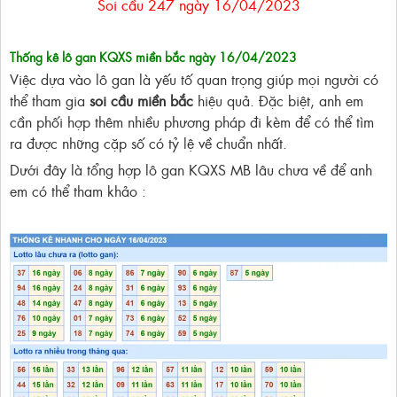
Soi cầu 247 ngày 16/04/2023
Thống kê lô gan KQXS miền bắc ngày 16/04/2023
Việc dựa vào lô gan là yếu tố quan trọng giúp mọi người có
thể tham gia
soi cầu miền bắc
hiệu quả. Đặc biệt, anh em
cần phối hợp thêm nhiều phương pháp đi kèm để có thể tìm
ra được những cặp số có tỷ lệ về chuẩn nhất.
Dưới đây là tổng hợp lô gan KQXS MB lâu chưa về để anh
em có thể tham khảo :