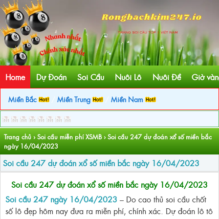
Home
Dự Đoán
Soi Cầu
Nuôi Lô
Nuôi Đề
Giờ vàn
Miền Bắc
/
Miền Trung
/
Miền Nam
Trang chủ
›
Soi cầu miễn phí XSMB
›
Soi cầu 247 dự đoán xổ số miền bắc
ngày 16/04/2023
Soi cầu 247 dự đoán xổ số miền bắc ngày 16/04/2023
Soi cầu 247 dự đoán xổ số miền bắc ngày 16/04/2023
Soi cầu 247 ngày 16/04/2023
– Do cao thủ soi cầu chốt
số lô đẹp hôm nay đưa ra miễn phí, chính xác. Dự đoán lô tô