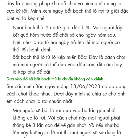
đây là phương pháp khá dễ chơi và hiệu quả mang lại
cực kỳ tốt. Mình xem ngay bắt bạch thủ lô rơi từ giải đặc
biệt và lô kép nhé:
Nuôi bạch thủ lô rơi từ giải đặc biệt: Mọi người lấy
kết quả hôm trước để chốt số cho ngày hôm sau.
Nếu như lô rơi từ hai ngày trở lên thì mọi người có
thể tiến hành đánh
Bắt bạch thủ lô từ lô kép miền Bắc: Đây là cách chơi
mà mọi người có thể dựa vào đầu câm đít câm hay
là kép phụ để bắt.
Dựa vào đồ rồi bắt bạch thủ lô chuẩn không cần chỉnh
Soi cầu miền Bắc ngày mồng 13/06/2023 có đa dạng
cách chơi khác nhau. Dưới đây mình sẽ chia sẻ cho anh
em cách chơi lô rơi chuẩn nhất:
Mọi người sẽ bắt lô rơi dựa vào ba lần gần nhất
không có lô rơi: Với cách chơi này mọi người phải
thống kê 3 lần con đề về gần nhất. Và nếu như ba
lần này không có lô rơi thì mọi người sẽ sử dụng lô