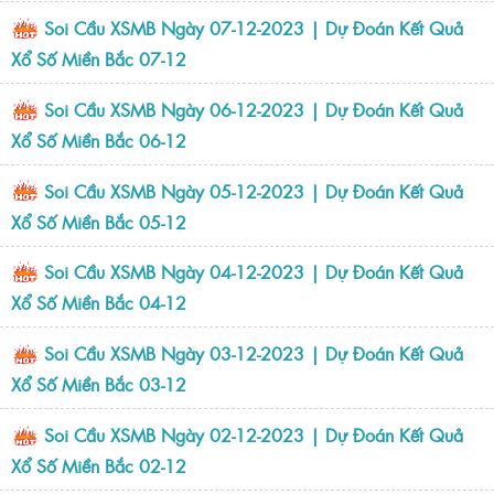
Soi Cầu XSMB Ngày 07-12-2023 | Dự Đoán Kết Quả
Xổ Số Miền Bắc 07-12
Soi Cầu XSMB Ngày 06-12-2023 | Dự Đoán Kết Quả
Xổ Số Miền Bắc 06-12
Soi Cầu XSMB Ngày 05-12-2023 | Dự Đoán Kết Quả
Xổ Số Miền Bắc 05-12
Soi Cầu XSMB Ngày 04-12-2023 | Dự Đoán Kết Quả
Xổ Số Miền Bắc 04-12
Soi Cầu XSMB Ngày 03-12-2023 | Dự Đoán Kết Quả
Xổ Số Miền Bắc 03-12
Soi Cầu XSMB Ngày 02-12-2023 | Dự Đoán Kết Quả
Xổ Số Miền Bắc 02-12