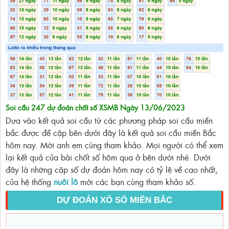
Soi cầu 247 dự đoán chốt số XSMB Ngày 13/06
/2023
Dựa vào kết quả soi cầu từ các phương pháp soi cầu miền
bắc được đề cập bên dưới đây là kết quả soi cầu miền Bắc
hôm nay. Mời anh em cùng tham khảo. Mọi người có thể xem
lại kết quả của bài chốt số hôm qua ở bên dưới nhé. Dưới
đây là những cặp số dự đoán hôm nay có tỷ lệ về cao nhất,
của hệ thống
nuôi lô
mời các bạn cùng tham khảo số.
DỰ ĐOÁN XỔ SỐ MIỀN BẮC