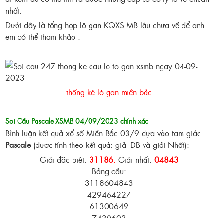
nhất.
Dưới đây là tổng hợp lô gan KQXS MB lâu chưa về để anh
em có thể tham khảo :
thống kê lô gan miền bắc
Soi Cầu Pascale XSMB 04/09/2023 chính xác
Bình luận kết quả xổ số Miền Bắc 03/9 dựa vào tam giác
Pascale
(được tính theo kết quả: giải ĐB và giải Nhất):
Giải đặc biệt:
31186
.
Giải nhất:
04843
Bảng cầu:
3
1
1
8
6
0
4
8
4
3
4
2
9
4
6
4
2
2
7
6
1
3
0
0
6
4
9
7
4
3
0
6
0
3