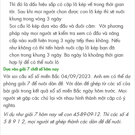
Thì đó là dấu hiệu sắp có cặp lô kép về trong thời gian
tới. Sau khi mọi người chọn được con lô kép thì sẽ nuôi
khung trong vòng 3 ngày
Soi cầu lô kép dựa vào đầu và đuôi câm: Với phương
pháp này mọi người sẽ kiểm tra xem có đầu và nâng
cấp nào xuất hiện trong 3 ngày tiếp theo không. Nếu
như không có thì tiến hành nuôi cặp lô kép bạn đã
chọn trong khung 3 ngày. Ba ngày là khoảng thời gian
hợp lý để có thể nuôi lô
Dựa vào giải 7 chốt số hôm nay
Với soi cầu xổ số miền Bắc 04/09/2023. Anh em có thể dự
phòng giải 7 để nuôi dàn đề. Với dàn đề ghép từ các số của
bài giải trong kết quả xổ số miền Bắc ngày hôm trước. Mọi
người sẽ gặp các chú lại với nhau hình thành một cặp có ý
nghĩa.
Ví dụ như giải 7 hôm nay về con 45-89-09-12. Thì các số 4
5 8 9 1 2, mọi người sẽ ghép thành các dàn đề để nuôi.