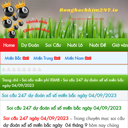
Home
Dự Đoán
Soi Cầu
Nuôi Lô
Nuôi Đề
Giờ vàn
Miền Bắc
/
Miền Trung
/
Miền Nam
Trang chủ
›
Soi cầu miễn phí XSMB
›
Soi cầu 247 dự đoán xổ số miền bắc
ngày 04/09/2023
Soi cầu 247 dự đoán xổ số miền bắc ngày 04/09/2023
Soi cầu 247 dự đoán xổ số miền bắc ngày 04/09/2023
Soi cầu 247 ngày 04/09/2023
– Trong chuyên mục soi cầu
dự đoán xổ số miền bắc ngày 04 tháng 9
hôm nay chúng