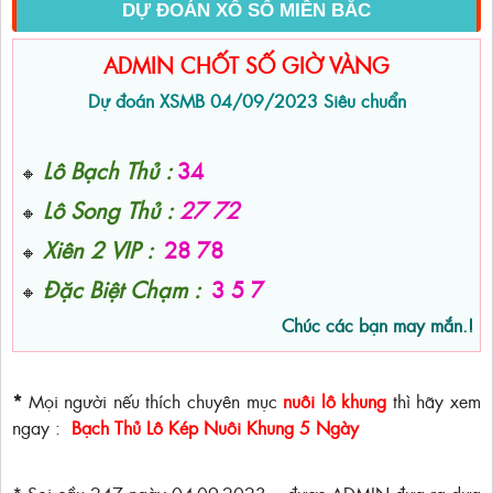
DỰ ĐOÁN XỔ SỐ MIỀN BẮC
ADMIN CHỐT SỐ GIỜ VÀNG
Dự đoán XSMB 04/09/2023 Siêu chuẩn
Lô Bạch Thủ :
34
🔸
Lô Song Thủ :
27 72
🔸
Xiên 2 VIP :
28 78
🔸
Đặc Biệt Chạm :
3 5 7
🔸
Chúc các bạn may mắn.!
*
Mọi người nếu thích chuyên mục
nuôi lô khung
thì hãy xem
ngay :
Bạch Thủ Lô Kép Nuôi Khung 5 Ngày
* Soi cầu 247 ngày 04-09-2023 – được ADMIN đưa ra dựa