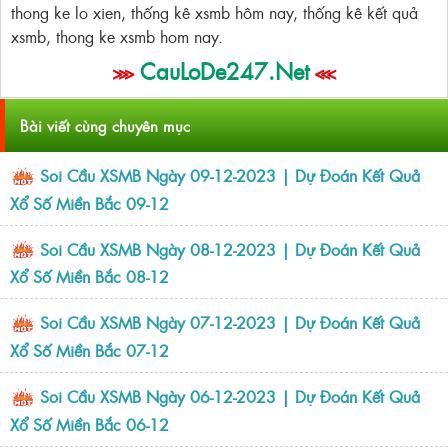
thong ke lo xien, thống kê xsmb hôm nay, thống kê kết quả
xsmb, thong ke xsmb hom nay.
CauLoDe247.Net
⋙
⋘
Bài viết cùng chuyên mục
Soi Cầu XSMB Ngày 09-12-2023 | Dự Đoán Kết Quả
Xổ Số Miền Bắc 09-12
Soi Cầu XSMB Ngày 08-12-2023 | Dự Đoán Kết Quả
Xổ Số Miền Bắc 08-12
Soi Cầu XSMB Ngày 07-12-2023 | Dự Đoán Kết Quả
Xổ Số Miền Bắc 07-12
Soi Cầu XSMB Ngày 06-12-2023 | Dự Đoán Kết Quả
Xổ Số Miền Bắc 06-12