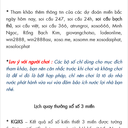
*
Tham khảo thêm thông tin của các dự đoán miền bắc
ngày hôm nay, soi cầu 247, soi cầu 24h,
soi cầu bạch
thủ
, soi cầu việt, soi cầu 366, atrungroi, xoso666, Minh
Ngọc, Rồng Bạch Kim, giovangchotso, lodeonline,
win2888, win2888asi, xoso.me, xosomn.me xosodaiphat,
xosolocphat
*
Lưu ý với người chơi :
Các bộ số chỉ dùng cho mục đích
tham khảo, bạn nên cân nhắc trước khi chơi và không chơi
lô đề vì đó là bất hợp pháp, chỉ nên chơi lô tô do nhà
nước phát hành vừa vui vừa đảm bảo ích nước lợi nhà bạn
nhé.
Lịch quay thưởng xổ số 3 miền
*
KQXS
– Kết quả xổ số kiến thiết 3 miền được tường