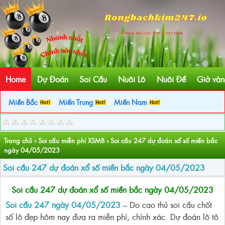
Home
Dự Đoán
Soi Cầu
Nuôi Lô
Nuôi Đề
Giờ vàn
Miền Bắc
/
Miền Trung
/
Miền Nam
Trang chủ
›
Soi cầu miễn phí XSMB
›
Soi cầu 247 dự đoán xổ số miền bắc
ngày 04/05/2023
Soi cầu 247 dự đoán xổ số miền bắc ngày 04/05/2023
Soi cầu 247 dự đoán xổ số miền bắc ngày 04/05/2023
Soi cầu 247 ngày 04/05/2023
– Do cao thủ soi cầu chốt
số lô đẹp hôm nay đưa ra miễn phí, chính xác. Dự đoán lô tô