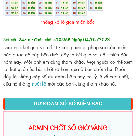
thống kê lô gan miền bắc
Soi cầu 247 dự đoán chốt số XSMB Ngày 04/05
/2023
Dựa vào kết quả soi cầu từ các phương pháp soi cầu miền
bắc được đề cập bên dưới đây là kết quả soi cầu miền Bắc
hôm nay. Mời anh em cùng tham khảo. Mọi người có thể xem
lại kết quả của bài chốt số hôm qua ở bên dưới nhé. Dưới
đây là những cặp số dự đoán hôm nay có tỷ lệ về cao nhất,
của hệ thống
nuôi lô
mời các bạn cùng tham khảo số.
DỰ ĐOÁN XỔ SỐ MIỀN BẮC
ADMIN CHỐT SỐ GIỜ VÀNG