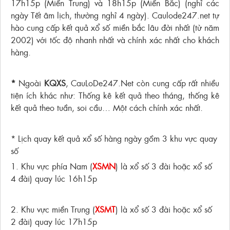
17h15p (Miền Trung) và 18h15p (Miền Bắc) (nghỉ các
ngày Tết âm lịch, thường nghỉ 4 ngày). Caulode247.net tự
hào cung cấp kết quả xổ số miền bắc lâu đời nhất (từ năm
2002) với tốc độ nhanh nhất và chính xác nhất cho khách
hàng.
*
Ngoài
KQXS
, CauLoDe247.Net còn cung cấp rất nhiều
tiện ích khác như: Thống kê kết quả theo tháng, thống kê
kết quả theo tuần, soi cầu… Một cách chính xác nhất.
* Lịch quay kết quả xổ số hàng ngày gồm 3 khu vực quay
số
1. Khu vực phía Nam (
XSMN
) là xổ số 3 đài hoặc xổ số
4 đài) quay lúc 16h15p
2. Khu vực miền Trung (
XSMT
) là xổ số 3 đài hoặc xổ số
2 đài) quay lúc 17h15p