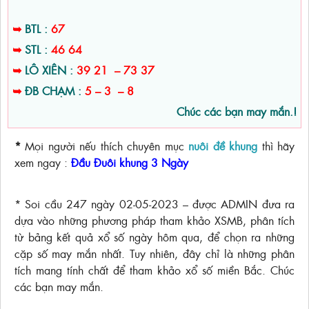
➥
BTL :
67
➥
STL :
46 64
➥
LÔ XIÊN :
39 21 – 73 37
➥
ĐB CHẠM :
5 – 3 – 8
Chúc các bạn may mắn.!
*
Mọi người nếu thích chuyên mục
nuôi đề khung
thì hãy
xem ngay :
Đầu Đuôi khung 3 Ngày
* Soi cầu 247 ngày 02-05-2023 – được ADMIN đưa ra
dựa vào những phương pháp tham khảo XSMB, phân tích
từ bảng kết quả xổ số ngày hôm qua, để chọn ra những
cặp số may mắn nhất. Tuy nhiên, đây chỉ là những phân
tích mang tính chất để tham khảo xổ số miền Bắc. Chúc
các bạn may mắn.