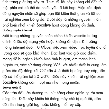
tình trạng giật lag xảy ra. Thực tế, lỗi này không chỉ đến từ
một phía mà có thể do nhiều yếu tố kết hợp. Việc xác định
đúng nguyên nhân sẽ giúp bạn tiết kiệm thời gian và tối ưu
trải nghiệm xem bóng đá. Dưới đây là những nguyên nhân
phổ biến nhất khiến
Socolive
hoạt động không ổn định.
Đường truyền internet
Một trong những nguyên nhân chính khiến website bị lag
chính là tốc độ mạng yếu hoặc không ổn định. Khi băng
thông internet dưới 10 Mbps, việc xem video trực tuyến ở chất
lượng cao sẽ gặp khó khăn. Đặc biệt vào giờ cao điểm,
mạng dễ bị nghẽn khiến hình ảnh bị giật, âm thanh lệch.
Ngoài ra, việc sử dụng chung WiFi với nhiều thiết bị cũng làm
giảm tốc độ đáng kể. Chỉ cần 4–5 thiết bị cùng truy cập, tốc
độ có thể giảm tới 30–50%. Điều này khiến trải nghiệm xem
Socolive
không còn mượt mà như mong muốn.
Server quá tải
Các trận đấu lớn thường thu hút hàng chục nghìn người xem
cùng lúc. Điều này khiến hệ thống máy chủ bị quá tải, dẫn
đến tình trạng giật lag hoặc không thể truy cập.