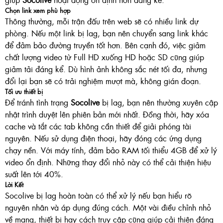
Chọn link xem phù hợp
Thông thường, mỗi trận đấu trên web sẽ có nhiều link dự
phòng. Nếu một link bị lag, bạn nên chuyển sang link khác
để đảm bảo đường truyền tốt hơn. Bên cạnh đó, việc giảm
chất lượng video từ Full HD xuống HD hoặc SD cũng giúp
giảm tải đáng kể. Dù hình ảnh không sắc nét tối đa, nhưng
đổi lại bạn sẽ có trải nghiệm mượt mà, không gián đoạn.
Tối ưu thiết bị
Để tránh tình trạng
Socolive
bị lag, bạn nên thường xuyên cập
nhật trình duyệt lên phiên bản mới nhất. Đồng thời, hãy xóa
cache và tắt các tab không cần thiết để giải phóng tài
nguyên. Nếu sử dụng điện thoại, hãy đóng các ứng dụng
chạy nền. Với máy tính, đảm bảo RAM tối thiểu 4GB để xử lý
video ổn định. Những thay đổi nhỏ này có thể cải thiện hiệu
suất lên tới 40%.
Lời Kết
Socolive bị lag hoàn toàn có thể xử lý nếu bạn hiểu rõ
nguyên nhân và áp dụng đúng cách. Một vài điều chỉnh nhỏ
về mạng, thiết bị hay cách truy cập cũng giúp cải thiện đáng