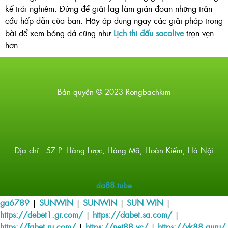
kể trải nghiệm. Đừng để giật lag làm gián đoạn những trận
cầu hấp dẫn của bạn. Hãy áp dụng ngay các giải pháp trong
bài để xem bóng đá cũng như
Lịch thi đấu socolive
trọn vẹn
hơn.
Bản quyền © 2023 Rongbachkim
Địa chỉ : 57 P. Hàng Lược, Hàng Mã, Hoàn Kiếm, Hà Nội
da88.tube
ga6789
|
SUNWIN
|
SUNWIN
|
SUN WIN
|
https://debet1.gr.com/
|
https://dabet.sa.com/
|
https://fabet.ru.com/
|
https://net88.vc/
|
https://vk88.guru/