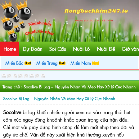
Home
Dự Đoán
Soi Cầu
Nuôi Lô
Nuôi Đề
Giờ vàn
Miền Bắc
/
Miền Trung
/
Miền Nam
Trang chủ
›
Socolive Bị Lag – Nguyên Nhân Và Mẹo Hay Xử Lý Cực Nhanh
Socolive Bị Lag – Nguyên Nhân Và Mẹo Hay Xử Lý Cực Nhanh
Socolive
bị lag khiến nhiều người xem rơi vào trạng thái hụt
cảm xúc ngay đúng khoảnh khắc quan trọng của trận đấu.
Chỉ một vài giây đứng hình cũng đủ làm mất nhịp theo dõi và
gây ức chế. Vấn đề này xuất hiện khá thường xuyên nếu