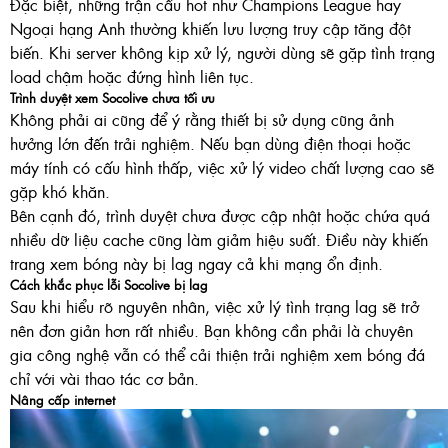
Đặc biệt, những trận cầu hot như Champions League hay
Ngoại hạng Anh thường khiến lưu lượng truy cập tăng đột
biến. Khi server không kịp xử lý, người dùng sẽ gặp tình trạng
load chậm hoặc đứng hình liên tục.
Trình duyệt xem
Socolive
chưa tối ưu
Không phải ai cũng để ý rằng thiết bị sử dụng cũng ảnh
hưởng lớn đến trải nghiệm. Nếu bạn dùng điện thoại hoặc
máy tính có cấu hình thấp, việc xử lý video chất lượng cao sẽ
gặp khó khăn.
Bên cạnh đó, trình duyệt chưa được cập nhật hoặc chứa quá
nhiều dữ liệu cache cũng làm giảm hiệu suất. Điều này khiến
trang xem bóng này bị lag ngay cả khi mạng ổn định.
Cách khắc phục lỗi Socolive bị lag
Sau khi hiểu rõ nguyên nhân, việc xử lý tình trạng lag sẽ trở
nên đơn giản hơn rất nhiều. Bạn không cần phải là chuyên
gia công nghệ vẫn có thể cải thiện trải nghiệm xem bóng đá
chỉ với vài thao tác cơ bản.
Nâng cấp internet