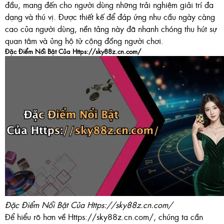
đầu, mang đến cho người dùng những trải nghiệm giải trí đa
dạng và thú vị. Được thiết kế để đáp ứng nhu cầu ngày càng
cao của người dùng, nền tảng này đã nhanh chóng thu hút sự
quan tâm và ủng hộ từ cộng đồng người chơi.
Đặc Điểm Nổi Bật Của Https://sky88z.cn.com/
Đặc Điểm Nổi Bật Của Https://sky88z.cn.com/
Để hiểu rõ hơn về Https://sky88z.cn.com/, chúng ta cần