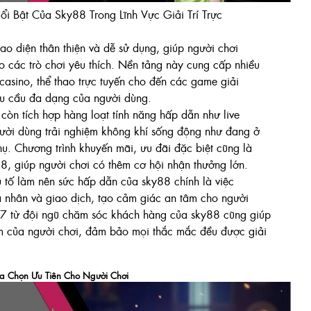
i Bật Của Sky88 Trong Lĩnh Vực Giải Trí Trực
ao diện thân thiện và dễ sử dụng, giúp người chơi
o các trò chơi yêu thích. Nền tảng này cung cấp nhiều
 casino, thể thao trực tuyến cho đến các game giải
hu cầu đa dạng của người dùng.
còn tích hợp hàng loạt tính năng hấp dẫn như live
ười dùng trải nghiệm không khí sống động như đang ở
hụ. Chương trình khuyến mãi, ưu đãi đặc biệt cũng là
, giúp người chơi có thêm cơ hội nhận thưởng lớn.
 tố làm nên sức hấp dẫn của sky88 chính là việc
á nhân và giao dịch, tạo cảm giác an tâm cho người
/7 từ đội ngũ chăm sóc khách hàng của sky88 cũng giúp
m của người chơi, đảm bảo mọi thắc mắc đều được giải
ựa Chọn Ưu Tiên Cho Người Chơi