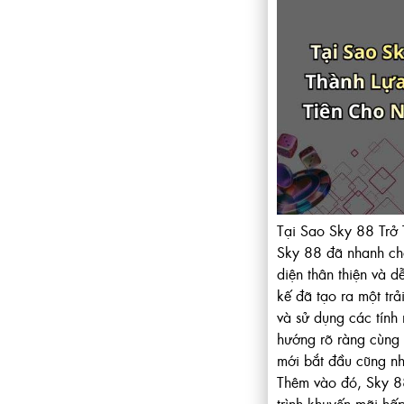
Tại Sao Sky 88 Trở
Sky 88 đã nhanh chó
diện thân thiện và d
kế đã tạo ra một tr
và sử dụng các tính
hướng rõ ràng cùng 
mới bắt đầu cũng nh
Thêm vào đó, Sky 88
trình khuyến mãi hấp