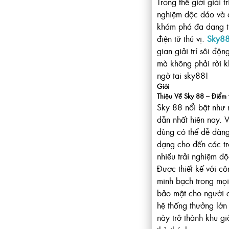
Trong thế giới giải t
nghiệm độc đáo và đ
khám phá đa dạng tr
điện tử thú vị.
Sky8
gian giải trí sôi độ
mà không phải rời k
ngờ tại sky88!
Giới
Thiệu Về Sky 88 – Điểm 
Sky 88 nổi bật như m
dẫn nhất hiện nay. V
dùng có thể dễ dàng
dạng cho đến các tr
nhiều trải nghiệm độ
Được thiết kế với cô
minh bạch trong mọi
bảo mật cho người 
hệ thống thưởng lớn
này trở thành khu gi