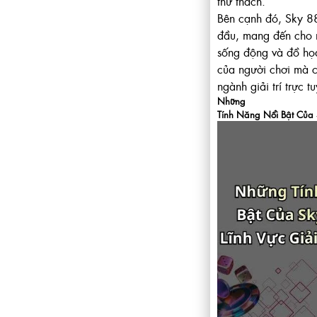
thử thách.
Bên cạnh đó, Sky 8
đầu, mang đến cho n
sống động và đồ họa
của người chơi mà c
ngành giải trí trực t
Những
Tính Năng Nổi Bật Của S