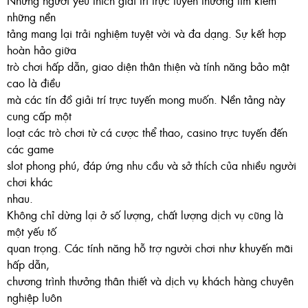
những nền
tảng mang lại trải nghiệm tuyệt vời và đa dạng. Sự kết hợp
hoàn hảo giữa
trò chơi hấp dẫn, giao diện thân thiện và tính năng bảo mật
cao là điều
mà các tín đồ giải trí trực tuyến mong muốn. Nền tảng này
cung cấp một
loạt các trò chơi từ cá cược thể thao, casino trực tuyến đến
các game
slot phong phú, đáp ứng nhu cầu và sở thích của nhiều người
chơi khác
nhau.
Không chỉ dừng lại ở số lượng, chất lượng dịch vụ cũng là
một yếu tố
quan trọng. Các tính năng hỗ trợ người chơi như khuyến mãi
hấp dẫn,
chương trình thưởng thân thiết và dịch vụ khách hàng chuyên
nghiệp luôn