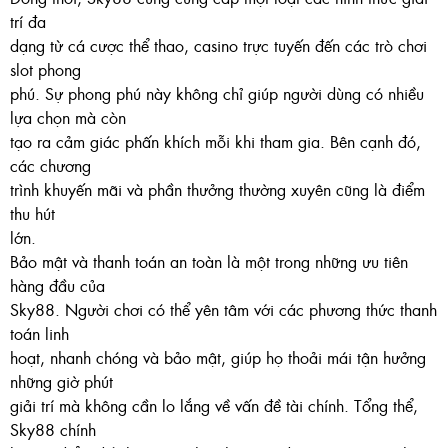
trí đa
dạng từ cá cược thể thao, casino trực tuyến đến các trò chơi
slot phong
phú. Sự phong phú này không chỉ giúp người dùng có nhiều
lựa chọn mà còn
tạo ra cảm giác phấn khích mỗi khi tham gia. Bên cạnh đó,
các chương
trình khuyến mãi và phần thưởng thường xuyên cũng là điểm
thu hút
lớn.
Bảo mật và thanh toán an toàn là một trong những ưu tiên
hàng đầu của
Sky88. Người chơi có thể yên tâm với các phương thức thanh
toán linh
hoạt, nhanh chóng và bảo mật, giúp họ thoải mái tận hưởng
những giờ phút
giải trí mà không cần lo lắng về vấn đề tài chính. Tổng thể,
Sky88 chính