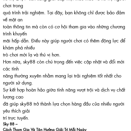
chơi trong
quá trình trải nghiệm. Tại đây, bạn không chỉ được bảo đảm
về mặt an
toàn thông tin mà còn có cơ hội tham gia vào những chương
trình khuyến
mãi hấp dẫn. Điều này giúp người chơi có thêm động lực để
khám phá nhiều
trò chơi mới lạ và thú vị hơn.
Hơn nữa, sky88 còn chú trọng đến việc cập nhật và đổi mới
các tính
năng thường xuyên nhằm mang lại trải nghiệm tốt nhất cho
người sử dụng.
Sự kết hợp hoàn hảo giữa tính năng vượt trội và dịch vụ chất
lượng cao
đã giúp sky88 trở thành lựa chọn hàng đầu của nhiều người
yêu thích giải
trí trực tuyến.
Sky 88 –
Cách Tham Gia Và Tận Hưởng Giải Trí Mỗi Ngày