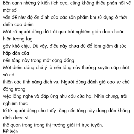
Bên cạnh những ý kiến tích cực, cũng không thiếu phản hồi về
một số
vấn đề như độ ổn định của các sản phẩm khi sử dụng ở thời
điểm cao điểm.
Một số người dùng đã trải qua trải nghiệm gián đoạn hoặc
hiện tượng lag
gây khó chịu. Dù vậy, điều này chưa đủ để làm giảm đi sức
hấp dẫn của
nền tảng này trong mắt cộng đồng.
Một điểm đáng chú ý là nền tảng này thường xuyên cập nhật
và cải
thiện các tính năng dịch vụ. Người dùng đánh giá cao sự chủ
động trong
việc lắng nghe và đáp ứng nhu cầu của họ. Nhìn chung, trải
nghiệm thực
tế từ người dùng cho thấy rằng nền tảng này đang dần khẳng
định được vị
thế quan trọng trong thị trường giải trí trực tuyến.
Kết Luận