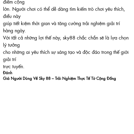
điểm cộng
lớn. Người chơi có thể dễ dàng tìm kiếm trò chơi yêu thích,
điều này
giúp tiết kiệm thời gian và tăng cường trải nghiệm giải trí
hàng ngày.
Với tất cả những lợi thế này, sky88 chắc chắn sẽ là lựa chọn
lý tưởng
cho những ai yêu thích sự sáng tạo và độc đáo trong thế giới
giải trí
trực tuyến.
Đánh
Giá Người Dùng Về Sky 88 – Trải Nghiệm Thực Tế Từ Cộng Đồng