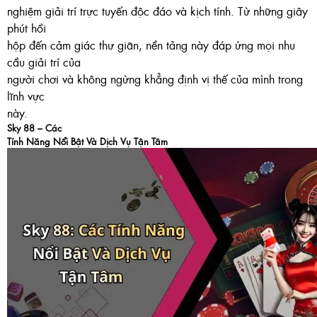
nghiệm giải trí trực tuyến độc đáo và kịch tính. Từ những giây
phút hồi
hộp đến cảm giác thư giãn, nền tảng này đáp ứng mọi nhu
cầu giải trí của
người chơi và không ngừng khẳng định vị thế của mình trong
lĩnh vực
này.
Sky 88 – Các
Tính Năng Nổi Bật Và Dịch Vụ Tận Tâm