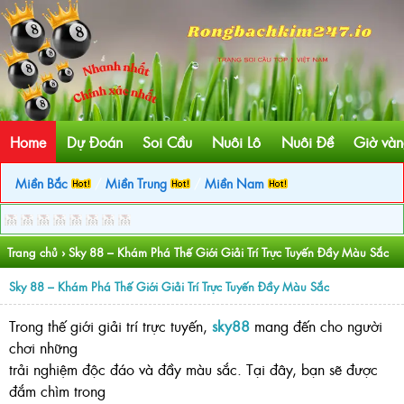
Home
Dự Đoán
Soi Cầu
Nuôi Lô
Nuôi Đề
Giờ vàn
Miền Bắc
/
Miền Trung
/
Miền Nam
Trang chủ
›
Sky 88 – Khám Phá Thế Giới Giải Trí Trực Tuyến Đầy Màu Sắc
Sky 88 – Khám Phá Thế Giới Giải Trí Trực Tuyến Đầy Màu Sắc
Trong thế giới giải trí trực tuyến,
sky88
mang đến cho người
chơi những
trải nghiệm độc đáo và đầy màu sắc. Tại đây, bạn sẽ được
đắm chìm trong