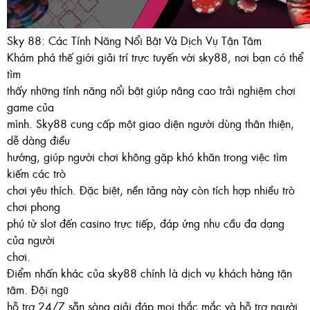
Sky 88: Các Tính Năng Nổi Bật Và Dịch Vụ Tận Tâm
Khám phá thế giới giải trí trực tuyến với sky88, nơi bạn có thể
tìm
thấy những tính năng nổi bật giúp nâng cao trải nghiệm chơi
game của
mình. Sky88 cung cấp một giao diện người dùng thân thiện,
dễ dàng điều
hướng, giúp người chơi không gặp khó khăn trong việc tìm
kiếm các trò
chơi yêu thích. Đặc biệt, nền tảng này còn tích hợp nhiều trò
chơi phong
phú từ slot đến casino trực tiếp, đáp ứng nhu cầu đa dạng
của người
chơi.
Điểm nhấn khác của sky88 chính là dịch vụ khách hàng tận
tâm. Đội ngũ
hỗ trợ 24/7 sẵn sàng giải đáp mọi thắc mắc và hỗ trợ người