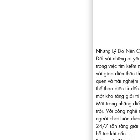
Những Lý Do Nên Ch
Đối với những ai yêu
trong việc tìm kiếm 
với giao diện thân 
quen và trải nghiệm 
thể thao điện tử đế
một kho tàng giải tr
Một trong những điể
trội. Với công nghệ 
người chơi luôn đượ
24/7 sẵn sàng giải
hỗ trợ khi cần.