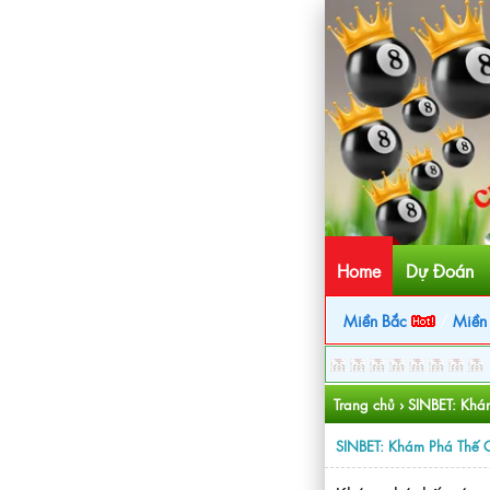
Home
Dự Đoán
Miền Bắc
/
Miền
Trang chủ
›
SINBET: Khám
SINBET: Khám Phá Thế G