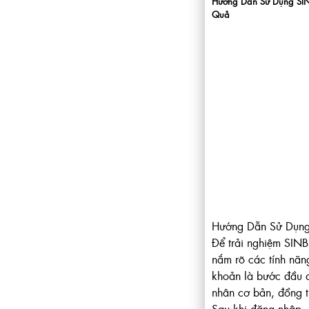
Hướng Dẫn Sử Dụng SIN
Quả
Hướng Dẫn Sử Dụng
Để trải nghiệm SINB
nắm rõ các tính năng
khoản là bước đầu q
nhân cơ bản, đồng t
Sau khi đăng nhập, 