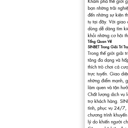
Khám phá thế giới gi
bạn những trải nghi
đến những sự kiện t
tụ tại đây. Với giao
dùng dễ dàng tìm kiế
khỏi những cơ hội th
Tổng Quan Về
SINBET Trong Giải Trí Tr
Trong thế giới giải t
tảng đa dạng và hấp
thích trò chơi cá cư
trực tuyến. Giao diệ
những điểm mạnh, g
làm quen và tận hưởn
Chất lượng dịch vụ l
trợ khách hàng. SIN
tình, phục vụ 24/7,
chương trình khuyến
lý do khiến người ch