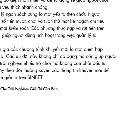
i yêu thích nhanh chóng.
 lý ngân sách cũng là một yếu tố then chốt. Người
 số tiền muốn chơi và tuân thủ một kế hoạch chi tiêu
 mất kiểm soát. Các phương thức nạp và rút tiền trên
giúp người dùng linh hoạt trong việc quản lý tài
m gia các chương trình khuyến mãi là một điểm hấp
ua. Các ưu đãi này không chỉ đa dạng mà còn giúp người
 trải nghiệm nhiều trò chơi mà không cần phải đầu tư
ãy theo dõi thường xuyên các thông tin khuyến mãi để
m giải trí trên SINBET.
Cho Trải Nghiệm Giải Trí Của Bạn