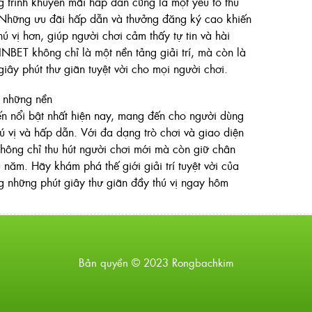
 trình khuyến mãi hấp dẫn cũng là một yếu tố thu
 Những ưu đãi hấp dẫn và thưởng đăng ký cao khiến
thú vị hơn, giúp người chơi cảm thấy tự tin và hài
INBET không chỉ là một nền tảng giải trí, mà còn là
iây phút thư giãn tuyệt vời cho mọi người chơi.
g những nền
uyến nổi bật nhất hiện nay, mang đến cho người dùng
ú vị và hấp dẫn. Với đa dạng trò chơi và giao diện
không chỉ thu hút người chơi mới mà còn giữ chân
 năm. Hãy khám phá thế giới giải trí tuyệt vời của
 những phút giây thư giãn đầy thú vị ngay hôm
Bản quyền © 2023 Rongbachkim