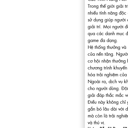
Trong thế giới giải t
nhiều tính năng độc 
sử dụng giúp người
giải trí. Mọi người 
qua các danh mục đư
game đa dạng.
Hệ thống thưởng và 
của nền tảng. Người
cơ hội nhận thưởng 
chương trình khuyến
hóa trải nghiệm của
Ngoài ra, dịch vụ k
cho người dùng. Đội
giải đáp thắc mắc 
Điều này không chỉ 
gắn bó lâu dài với d
mà còn là trải nghi
và thú vị.