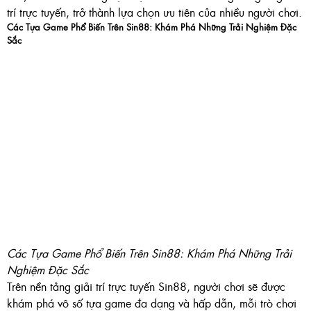
trí trực tuyến, trở thành lựa chọn ưu tiên của nhiều người chơi.
Các Tựa Game Phổ Biến Trên Sin88: Khám Phá Những Trải Nghiệm Đặc
Sắc
Các Tựa Game Phổ Biến Trên Sin88: Khám Phá Những Trải
Nghiệm Đặc Sắc
Trên nền tảng giải trí trực tuyến Sin88, người chơi sẽ được
khám phá vô số tựa game đa dạng và hấp dẫn, mỗi trò chơi