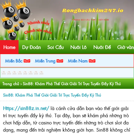
Home
Dự Đoán
Soi Cầu
Nuôi Lô
Nuôi Đề
Giờ vàn
Miền Bắc
/
Miền Trung
/
Miền Nam
Trang chủ
›
Sin88: Khám Phá Thế Giới Giải Trí Trực Tuyến Đầy Kỳ Thú
Sin88: Khám Phá Thế Giới Giải Trí Trực Tuyến Đầy Kỳ Thú
Https://sin88z.in.net/
là cánh cửa dẫn bạn vào thế giới giải
trí trực tuyến đầy kỳ thú. Tại đây, bạn sẽ khám phá những trò
chơi hấp dẫn, từ casino trực tuyến đến những trò chơi slot đa
dạng, mang đến trải nghiệm không giới hạn. Sin88 không chỉ