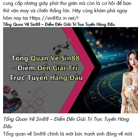
cung cấp những giây phút thư giãn mà còn là cơ hội để bạn
thử vận may và chiến thắng lớn. Hãy cùng khám phá ngay
hôm nay tại Https://sin88z.in.net/!
Tổng Quan Về Sin88 – Điểm Đến Giải Trí Trực Tuyến Hàng Đầu
Tổng Quan Về Sin88 – Điểm Đến Giải Trí Trực Tuyến Hàng
Đầu
Tổng quan về Sin88 chính là một bức tranh sinh động về một