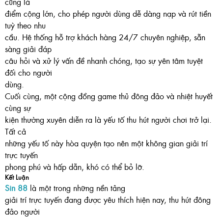
cũng là
điểm cộng lớn, cho phép người dùng dễ dàng nạp và rút tiền
tuỳ theo nhu
cầu. Hệ thống hỗ trợ khách hàng 24/7 chuyên nghiệp, sẵn
sàng giải đáp
câu hỏi và xử lý vấn đề nhanh chóng, tạo sự yên tâm tuyệt
đối cho người
dùng.
Cuối cùng, một cộng đồng game thủ đông đảo và nhiệt huyết
cùng sự
kiện thường xuyên diễn ra là yếu tố thu hút người chơi trở lại.
Tất cả
những yếu tố này hòa quyện tạo nên một không gian giải trí
trực tuyến
phong phú và hấp dẫn, khó có thể bỏ lỡ.
Kết Luận
Sin 88
là một trong những nền tảng
giải trí trực tuyến đang được yêu thích hiện nay, thu hút đông
đảo người