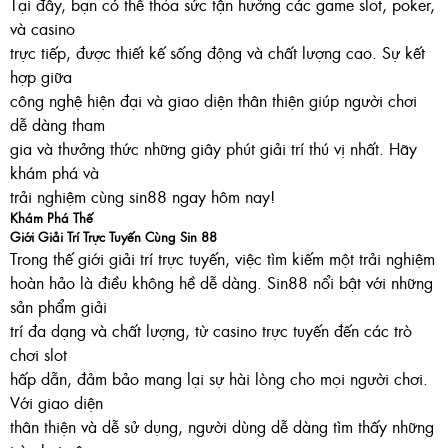
Tại đây, bạn có thể thỏa sức tận hưởng các game slot, poker,
và casino
trực tiếp, được thiết kế sống động và chất lượng cao. Sự kết
hợp giữa
công nghệ hiện đại và giao diện thân thiện giúp người chơi
dễ dàng tham
gia và thưởng thức những giây phút giải trí thú vị nhất. Hãy
khám phá và
trải nghiệm cùng sin88 ngay hôm nay!
Khám Phá Thế
Giới Giải Trí Trực Tuyến Cùng Sin 88
Trong thế giới giải trí trực tuyến, việc tìm kiếm một trải nghiệm
hoàn hảo là điều không hề dễ dàng. Sin88 nổi bật với những
sản phẩm giải
trí đa dạng và chất lượng, từ casino trực tuyến đến các trò
chơi slot
hấp dẫn, đảm bảo mang lại sự hài lòng cho mọi người chơi.
Với giao diện
thân thiện và dễ sử dụng, người dùng dễ dàng tìm thấy những