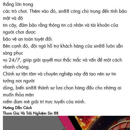
thắng lớn trong
các trò chơi. Thêm vào đó, sin88 cũng chú trọng đến tính bảo
mật và độ
tin cậy, đảm bảo rằng thông tin cá nhân và tài khoản của
người chơi được
bảo vệ an toàn tuyệt đối.
Bên cạnh đó, đội ngũ hỗ trợ khách hàng của sin88 luôn sẵn
sàng phục
vụ 24/7, giúp giải quyết mọi thắc mắc và vấn đề một cách
nhanh chóng.
Chính sự tận tâm và chuyên nghiệp này đã tạo nên sự tin
tưởng nơi người
dùng, biến sin88 thành sự lựa chọn hàng đầu cho những ai
muốn thỏa mãn
niềm đam mê giải trí trực tuyến của mình.
Hướng Dẫn Cách
Tham Gia Và Trải Nghiệm Sin 88