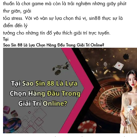
thuần là chơi game mà còn là trải nghiệm những giây phút
thư giãn, giải
tỏa stress. Với vô vàn sự lựa chọn thú vị, sin88 thực sự là
điểm đến lý
tưởng cho những tín đồ yêu thích giải trí trực tuyến.
Tại
Sao Sin 88 Là Lựa Chọn Hàng Đầu Trong Giải Trí Online?