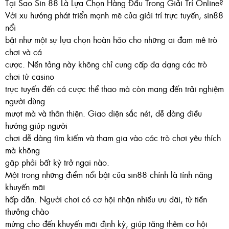
Tại Sao Sin 88 Là Lựa Chọn Hàng Đầu Trong Giải Trí Online?
Với xu hướng phát triển mạnh mẽ của giải trí trực tuyến, sin88
nổi
bật như một sự lựa chọn hoàn hảo cho những ai đam mê trò
chơi và cá
cược. Nền tảng này không chỉ cung cấp đa dạng các trò
chơi từ casino
trực tuyến đến cá cược thể thao mà còn mang đến trải nghiệm
người dùng
mượt mà và thân thiện. Giao diện sắc nét, dễ dàng điều
hướng giúp người
chơi dễ dàng tìm kiếm và tham gia vào các trò chơi yêu thích
mà không
gặp phải bất kỳ trở ngại nào.
Một trong những điểm nổi bật của sin88 chính là tính năng
khuyến mãi
hấp dẫn. Người chơi có cơ hội nhận nhiều ưu đãi, từ tiền
thưởng chào
mừng cho đến khuyến mãi định kỳ, giúp tăng thêm cơ hội