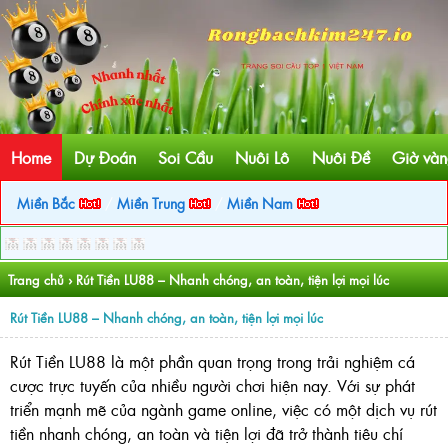
Home
Dự Đoán
Soi Cầu
Nuôi Lô
Nuôi Đề
Giờ vàn
Miền Bắc
/
Miền Trung
/
Miền Nam
Trang chủ
›
Rút Tiền LU88 – Nhanh chóng, an toàn, tiện lợi mọi lúc
Rút Tiền LU88 – Nhanh chóng, an toàn, tiện lợi mọi lúc
Rút Tiền LU88
là một phần quan trọng trong trải nghiệm cá
cược trực tuyến của nhiều người chơi hiện nay. Với sự phát
triển mạnh mẽ của ngành game online, việc có một dịch vụ rút
tiền nhanh chóng, an toàn và tiện lợi đã trở thành tiêu chí