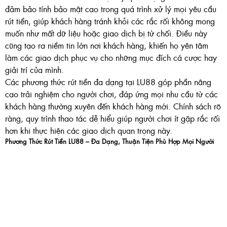
đảm bảo tính bảo mật cao trong quá trình xử lý mọi yêu cầu
rút tiền, giúp khách hàng tránh khỏi các rắc rối không mong
muốn như mất dữ liệu hoặc giao dịch bị từ chối. Điều này
cũng tạo ra niềm tin lớn nơi khách hàng, khiến họ yên tâm
làm các giao dịch phục vụ cho những mục đích cá cược hay
giải trí của mình.
Các phương thức rút tiền đa dạng tại LU88 góp phần nâng
cao trải nghiệm cho người chơi, đáp ứng mọi nhu cầu từ các
khách hàng thường xuyên đến khách hàng mới. Chính sách rõ
ràng, quy trình thao tác dễ hiểu giúp người chơi ít gặp rắc rối
hơn khi thực hiện các giao dịch quan trọng này.
Phương Thức Rút Tiền LU88 – Đa Dạng, Thuận Tiện Phù Hợp Mọi Người