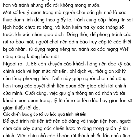
hơn và tránh những rắc rối không mong muốn.
Một số lưu ý quan trọng mà người chơi cần ghi nhớ là xác
thực danh tính đúng theo giấy tờ, tránh cung cấp thông tin sai
lệch hoặc chưa rõ ràng, và luôn kiểm tra kỹ các thông số
trước khi xác nhận giao dịch. Đồng thời, để phòng tránh các
rủi ro bảo mật, người chơi nên đảm bảo truy cập từ các thiết
bị cá nhân, sử dụng mạng riêng tư, tránh xa các mạng Wi-Fi
công cộng không bảo mật.
Ngoài ra, LU88 còn khuyến cáo khách hàng nên đọc kỹ các
chính sách về hạn mức rút tiền, phí dịch vụ, thời gian xử lý
của từng phương thức. Điều này giúp người chơi chủ động
hơn trong các quyết định liên quan đến giao dịch tài chính
của mình. Cuối cùng, việc giữ gìn thông tin cá nhân và tài
khoản luôn quan trọng, tỷ lệ rủi ro bị lừa đảo hay gian lận sẽ
giảm thiểu tối đa.
Các chiến lược giúp tối ưu hóa quá trình rút tiền
Để quá trình rút tiền trở nên dễ dàng và thuận tiện hơn, người
chơi cần xây dựng các chiến lược rõ ràng trong quản lý tài
chính. Việc chia nhỏ các khoản rút thành nhiều lần nhỏ cũng