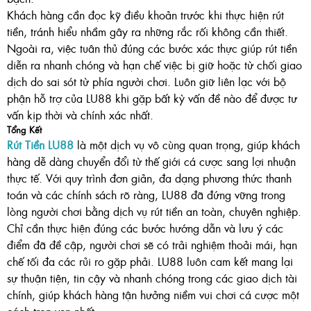
Khách hàng cần đọc kỹ điều khoản trước khi thực hiện rút
tiền, tránh hiểu nhầm gây ra những rắc rối không cần thiết.
Ngoài ra, việc tuân thủ đúng các bước xác thực giúp rút tiền
diễn ra nhanh chóng và hạn chế việc bị giữ hoặc từ chối giao
dịch do sai sót từ phía người chơi. Luôn giữ liên lạc với bộ
phận hỗ trợ của LU88 khi gặp bất kỳ vấn đề nào để được tư
vấn kịp thời và chính xác nhất.
Tổng Kết
Rút Tiền LU88
là một dịch vụ vô cùng quan trọng, giúp khách
hàng dễ dàng chuyển đổi từ thế giới cá cược sang lợi nhuận
thực tế. Với quy trình đơn giản, đa dạng phương thức thanh
toán và các chính sách rõ ràng, LU88 đã đứng vững trong
lòng người chơi bằng dịch vụ rút tiền an toàn, chuyên nghiệp.
Chỉ cần thực hiện đúng các bước hướng dẫn và lưu ý các
điểm đã đề cập, người chơi sẽ có trải nghiệm thoải mái, hạn
chế tối đa các rủi ro gặp phải. LU88 luôn cam kết mang lại
sự thuận tiện, tin cậy và nhanh chóng trong các giao dịch tài
chính, giúp khách hàng tận hưởng niềm vui chơi cá cược một
cách trọn vẹn nhất.