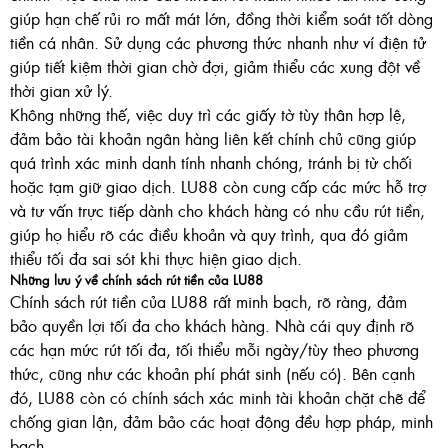
giúp hạn chế rủi ro mất mát lớn, đồng thời kiểm soát tốt dòng
tiền cá nhân. Sử dụng các phương thức nhanh như ví điện tử
giúp tiết kiệm thời gian chờ đợi, giảm thiểu các xung đột về
thời gian xử lý.
Không những thế, việc duy trì các giấy tờ tùy thân hợp lệ,
đảm bảo tài khoản ngân hàng liên kết chính chủ cũng giúp
quá trình xác minh danh tính nhanh chóng, tránh bị từ chối
hoặc tạm giữ giao dịch. LU88 còn cung cấp các mức hỗ trợ
và tư vấn trực tiếp dành cho khách hàng có nhu cầu rút tiền,
giúp họ hiểu rõ các điều khoản và quy trình, qua đó giảm
thiểu tối đa sai sót khi thực hiện giao dịch.
Những lưu ý về chính sách rút tiền của LU88
Chính sách rút tiền của LU88 rất minh bạch, rõ ràng, đảm
bảo quyền lợi tối đa cho khách hàng. Nhà cái quy định rõ
các hạn mức rút tối đa, tối thiểu mỗi ngày/tùy theo phương
thức, cũng như các khoản phí phát sinh (nếu có). Bên cạnh
đó, LU88 còn có chính sách xác minh tài khoản chặt chẽ để
chống gian lận, đảm bảo các hoạt động đều hợp pháp, minh
bạch.