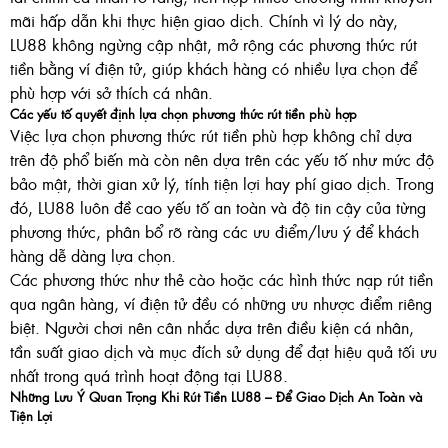
mãi hấp dẫn khi thực hiện giao dịch. Chính vì lý do này,
LU88 không ngừng cập nhật, mở rộng các phương thức rút
tiền bằng ví điện tử, giúp khách hàng có nhiều lựa chọn để
phù hợp với sở thích cá nhân.
Các yếu tố quyết định lựa chọn phương thức rút tiền phù hợp
Việc lựa chọn phương thức rút tiền phù hợp không chỉ dựa
trên độ phổ biến mà còn nên dựa trên các yếu tố như mức độ
bảo mật, thời gian xử lý, tính tiện lợi hay phí giao dịch. Trong
đó, LU88 luôn đề cao yếu tố an toàn và độ tin cậy của từng
phương thức, phân bổ rõ ràng các ưu điểm/lưu ý để khách
hàng dễ dàng lựa chọn.
Các phương thức như thẻ cào hoặc các hình thức nạp rút tiền
qua ngân hàng, ví điện tử đều có những ưu nhược điểm riêng
biệt. Người chơi nên cân nhắc dựa trên điều kiện cá nhân,
tần suất giao dịch và mục đích sử dụng để đạt hiệu quả tối ưu
nhất trong quá trình hoạt động tại LU88.
Những Lưu Ý Quan Trọng Khi Rút Tiền LU88 – Để Giao Dịch An Toàn và
Tiện Lợi