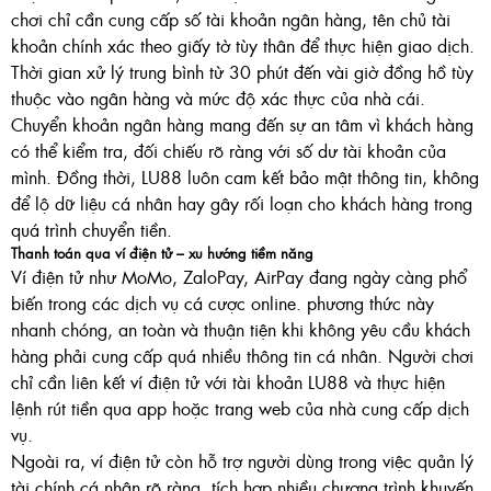
chơi chỉ cần cung cấp số tài khoản ngân hàng, tên chủ tài
khoản chính xác theo giấy tờ tùy thân để thực hiện giao dịch.
Thời gian xử lý trung bình từ 30 phút đến vài giờ đồng hồ tùy
thuộc vào ngân hàng và mức độ xác thực của nhà cái.
Chuyển khoản ngân hàng mang đến sự an tâm vì khách hàng
có thể kiểm tra, đối chiếu rõ ràng với số dư tài khoản của
mình. Đồng thời, LU88 luôn cam kết bảo mật thông tin, không
để lộ dữ liệu cá nhân hay gây rối loạn cho khách hàng trong
quá trình chuyển tiền.
Thanh toán qua ví điện tử – xu hướng tiềm năng
Ví điện tử như MoMo, ZaloPay, AirPay đang ngày càng phổ
biến trong các dịch vụ cá cược online. phương thức này
nhanh chóng, an toàn và thuận tiện khi không yêu cầu khách
hàng phải cung cấp quá nhiều thông tin cá nhân. Người chơi
chỉ cần liên kết ví điện tử với tài khoản LU88 và thực hiện
lệnh rút tiền qua app hoặc trang web của nhà cung cấp dịch
vụ.
Ngoài ra, ví điện tử còn hỗ trợ người dùng trong việc quản lý
tài chính cá nhân rõ ràng, tích hợp nhiều chương trình khuyến