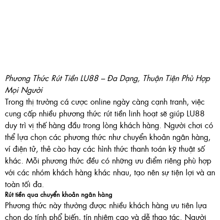
Phương Thức Rút Tiền LU88 – Đa Dạng, Thuận Tiện Phù Hợp
Mọi Người
Trong thị trường cá cược online ngày càng cạnh tranh, việc
cung cấp nhiều phương thức rút tiền linh hoạt sẽ giúp LU88
duy trì vị thế hàng đầu trong lòng khách hàng. Người chơi có
thể lựa chọn các phương thức như chuyển khoản ngân hàng,
ví điện tử, thẻ cào hay các hình thức thanh toán kỹ thuật số
khác. Mỗi phương thức đều có những ưu điểm riêng phù hợp
với các nhóm khách hàng khác nhau, tạo nên sự tiện lợi và an
toàn tối đa.
Rút tiền qua chuyển khoản ngân hàng
Phương thức này thường được nhiều khách hàng ưu tiên lựa
chọn do tính phổ biến, tín nhiệm cao và dễ thao tác. Người