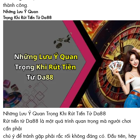
thành công.
Những Lưu Ý Quan
Trọng Khi Rút Tiền Từ Da88
Những Lưu Ý Quan Trọng Khi Rút Tiền Từ Da88
Rút tiền từ Da88 là một quá trình quan trọng mà người chơi
cần phải
chú ý để tránh gặp phải rắc rối không đáng có. Đầu tiên, hãy