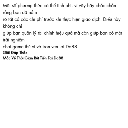
Một số phương thức có thể tính phí, vì vậy hãy chắc chắn
rằng bạn đã nắm
rõ tất cả các chi phí trước khi thực hiện giao dịch. Điều này
không chỉ
giúp bạn quản lý tài chính hiệu quả mà còn giúp bạn có một
trải nghiệm
chơi game thú vị và trọn vẹn tại Da88.
Giải Đáp Thắc
Mắc Về Thời Gian Rút Tiền Tại Da88