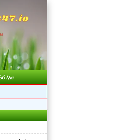
Sổ Mơ