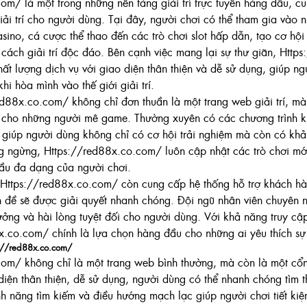
om/ là một trong những nền tảng giải trí trực tuyến hàng đầu, 
giải trí cho người dùng. Tại đây, người chơi có thể tham gia vào nh
sino, cá cược thể thao đến các trò chơi slot hấp dẫn, tạo cơ hội
cách giải trí độc đáo. Bên cạnh việc mang lại sự thư giãn, Htt
ất lượng dịch vụ với giao diện thân thiện và dễ sử dụng, giúp n
hi hòa mình vào thế giới giải trí.
d88x.co.com/ không chỉ đơn thuần là một trang web giải trí, mà
 cho những người mê game. Thường xuyên có các chương trình 
, giúp người dùng không chỉ có cơ hội trải nghiệm mà còn có kh
g ngừng, Https://red88x.co.com/ luôn cập nhật các trò chơi mới
ầu đa dạng của người chơi.
, Https://red88x.co.com/ còn cung cấp hệ thống hỗ trợ khách 
 đề sẽ được giải quyết nhanh chóng. Đội ngũ nhân viên chuyên n
tưởng và hài lòng tuyệt đối cho người dùng. Với khả năng truy c
.co.com/ chính là lựa chọn hàng đầu cho những ai yêu thích sự gi
://red88x.co.com/
om/ không chỉ là một trang web bình thường, mà còn là một cổng 
 diện thân thiện, dễ sử dụng, người dùng có thể nhanh chóng tìm
h năng tìm kiếm và điều hướng mạch lạc giúp người chơi tiết kiệm