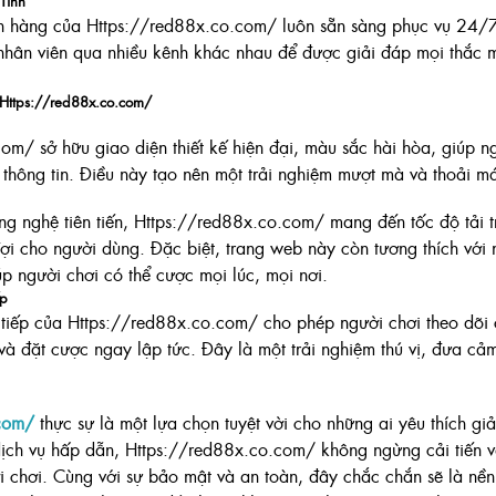
Tình
h hàng của Https://red88x.co.com/ luôn sẵn sàng phục vụ 24/7
 nhân viên qua nhiều kênh khác nhau để được giải đáp mọi thắc 
Https://red88x.co.com/
om/ sở hữu giao diện thiết kế hiện đại, màu sắc hài hòa, giúp 
 thông tin. Điều này tạo nên một trải nghiệm mượt mà và thoải m
ng nghệ tiên tiến, Https://red88x.co.com/ mang đến tốc độ tải 
đợi cho người dùng. Đặc biệt, trang web này còn tương thích với n
úp người chơi có thể cược mọi lúc, mọi nơi.
ếp
 tiếp của Https://red88x.co.com/ cho phép người chơi theo dõi 
 và đặt cược ngay lập tức. Đây là một trải nghiệm thú vị, đưa cả
com/
thực sự là một lựa chọn tuyệt vời cho những ai yêu thích giải 
ịch vụ hấp dẫn, Https://red88x.co.com/ không ngừng cải tiến v
ời chơi. Cùng với sự bảo mật và an toàn, đây chắc chắn sẽ là nền