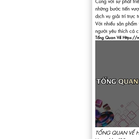
Cùng với sự phát tri
những bước tiến vượ
dịch vụ giải trí trực 
Với nhiều sản phẩm
người yêu thích cá
Tổng Quan Về Https://
TỔNG QUAN VỀ H