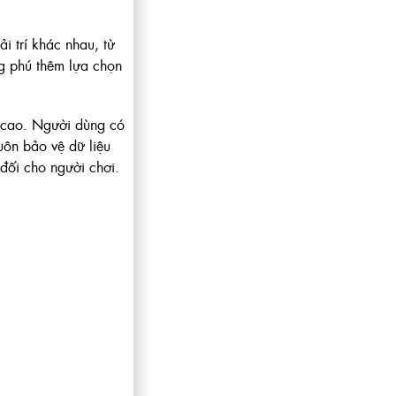
i trí khác nhau, từ
g phú thêm lựa chọn
t cao. Người dùng có
luôn bảo vệ dữ liệu
đối cho người chơi.