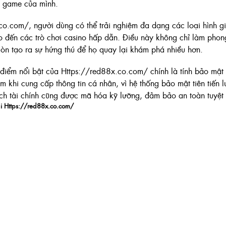
i game của mình.
o.com/, người dùng có thể trải nghiệm đa dạng các loại hình giả
o đến các trò chơi casino hấp dẫn. Điều này không chỉ làm phon
òn tạo ra sự hứng thú để họ quay lại khám phá nhiều hơn.
điểm nổi bật của Https://red88x.co.com/ chính là tính bảo mậ
m khi cung cấp thông tin cá nhân, vì hệ thống bảo mật tiên tiến 
ch tài chính cũng được mã hóa kỹ lưỡng, đảm bảo an toàn tuyệt 
i Https://red88x.co.com/