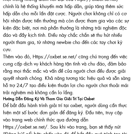
chính là hệ thống khuyến mãi hấp dẫn, giúp tăng thêm sức
hấp dẫn cho mỗi lần đặt cược. Người chơi không chỉ có cơ
hội nhận được tiền thưởng mà còn được tham gia vào các sự
kiện đặc biệt, nơi mà phần thưởng là những trải nghiệm độc
đáo và đầy kịch tính. Điều này chắc chắn sẽ thu hút nhiều
người tham gia, từ những newbie cho đến các tay chơi kỳ
cựu.
Thêm vào đó, Https://oxbet.se.net/ cũng chú trọng đến việc
cung cấp dịch vụ khách hàng tận tình và chu đáo, đảm bảo
rằng mọi thắc mắc và vấn đề của người chơi đều được giải
quyết nhanh chóng. Khả năng tương tác hiệu quả và sẵn sàng
hỗ trợ 24/7 tạo điều kiện thuận lợi cho người chơi thoải mái
trải nghiệm mà không cần lo lắng.
Hướng Dẫn Đăng Ký Và Tham Gia Giải Trí Tại Oxbet
Để bắt đầu hành trình giải trí tại oxbet, người dùng cần thực
hiện một số bước đơn giản để đăng ký. Đầu tiên, truy cập
vào trang web chính thức qua đường dẫn
Https://oxbet.se.net/. Sau khi vào trang, bạn sẽ thấy nút
“Đăng ký” nổi bật; nhấn vào đó để bắt đầu quá trình tạo tài