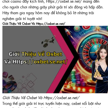
chơi casino đầy kịch tính, Https://oxbet.se.net/ mang đến
cho người chơi những giây phút giải trí sôi động và hấp dẫn.
Hãy tham gia ngay hôm nay để không bỏ lỡ những trải
nghiệm giải trí tuyệt vời!
Giới Thiệu Về Oxbet Và Https://oxbet.se.net/
Giới Thiệu Về Oxbet Và Https://oxbet.se.net/
Trong thế giới giải trí trực tuyến hiện nay, oxbet nổi bật như