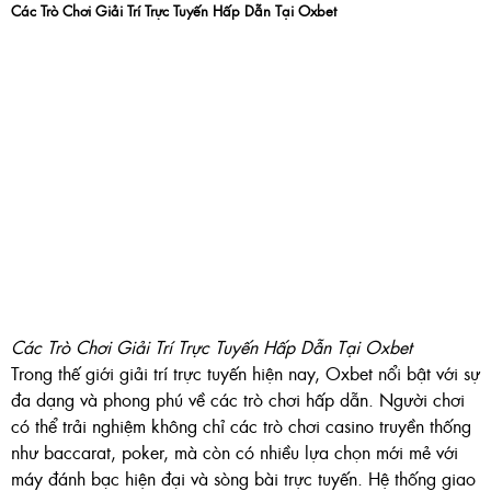
Các Trò Chơi Giải Trí Trực Tuyến Hấp Dẫn Tại Oxbet
Các Trò Chơi Giải Trí Trực Tuyến Hấp Dẫn Tại Oxbet
Trong thế giới giải trí trực tuyến hiện nay, Oxbet nổi bật với sự
đa dạng và phong phú về các trò chơi hấp dẫn. Người chơi
có thể trải nghiệm không chỉ các trò chơi casino truyền thống
như baccarat, poker, mà còn có nhiều lựa chọn mới mẻ với
máy đánh bạc hiện đại và sòng bài trực tuyến. Hệ thống giao