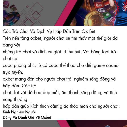
Các Trò Chơi Và Dịch Vụ Hấp Dẫn Trên Ox Bet
Trên nền tảng oxbet, người chơi sẽ tìm thấy một thế giới đa
dạng với
những trò chơi và dịch vụ giải trí thu hút. Với hàng loạt trò
chơi cá
cược phong phú, từ cá cược thể thao cho đến game casino
trực tuyến,
oxbet mang đến cho người chơi trải nghiệm sống động và
hấp dẫn. Các trò
chơi slot với đồ họa đẹp mắt, âm thanh sống động, và tính
năng thưởng
hấp dẫn giúp kích thích cảm giác thỏa mãn cho người chơi.
Kinh Nghiệm Người
Dùng Và Đánh Giá Về Oxbet