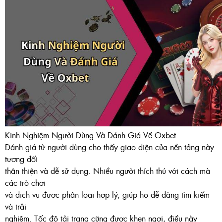
Kinh Nghiệm Người Dùng Và Đánh Giá Về Oxbet
Đánh giá từ người dùng cho thấy giao diện của nền tảng này
tương đối
thân thiện và dễ sử dụng. Nhiều người thích thú với cách mà
các trò chơi
và dịch vụ được phân loại hợp lý, giúp họ dễ dàng tìm kiếm
và trải
nghiệm. Tốc độ tải trang cũng được khen ngợi, điều này