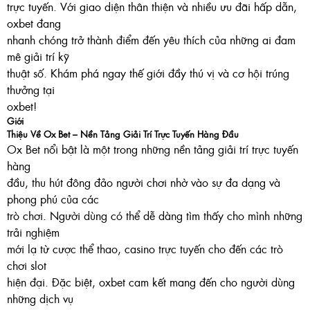
trực tuyến. Với giao diện thân thiện và nhiều ưu đãi hấp dẫn,
oxbet đang
nhanh chóng trở thành điểm đến yêu thích của những ai đam
mê giải trí kỹ
thuật số. Khám phá ngay thế giới đầy thú vị và cơ hội trúng
thưởng tại
oxbet!
Giới
Thiệu Về Ox Bet – Nền Tảng Giải Trí Trực Tuyến Hàng Đầu
Ox Bet nổi bật là một trong những nền tảng giải trí trực tuyến
hàng
đầu, thu hút đông đảo người chơi nhờ vào sự đa dạng và
phong phú của các
trò chơi. Người dùng có thể dễ dàng tìm thấy cho mình những
trải nghiệm
mới lạ từ cược thể thao, casino trực tuyến cho đến các trò
chơi slot
hiện đại. Đặc biệt, oxbet cam kết mang đến cho người dùng
những dịch vụ