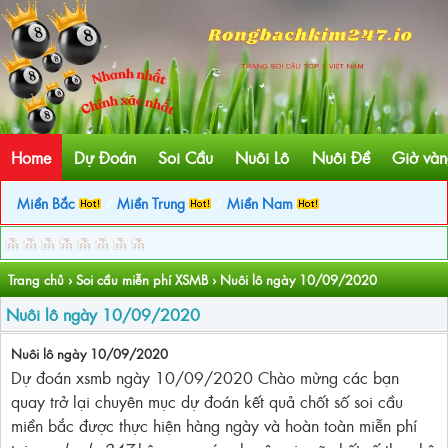
Home
Dự Đoán
Soi Cầu
Nuôi Lô
Nuôi Đề
Giờ vàn
Miền Bắc
/
Miền Trung
/
Miền Nam
Trang chủ
›
Soi cầu miễn phí XSMB
›
Nuôi lô ngày 10/09/2020
Nuôi lô ngày 10/09/2020
Nuôi lô ngày 10/09/2020
Dự đoán xsmb ngày 10/09/2020 Chào mừng các bạn
quay trở lại chuyên mục dự đoán kết quả chốt số soi cầu
miền bắc được thực hiện hàng ngày và hoàn toàn miễn phí