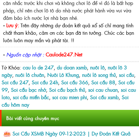
cân nhắc trước khi chơi và không chơi lô đề vì đó là bất hợp
pháp, chỉ nên chơi lô tô do nhà nước phát hành vừa vui vừa
đảm bảo ích nước lợi nhà bạn nhé.
⁃
Lưu ý:
Trên đây những dự đoán kết quả xổ số chỉ mang tính
chất tham khảo, cảm ơn các bạn đã tin tưởng. Chúc các bạn
luôn luôn may mắn và phát tài. !!
⁃
Nguồn cập nhật :
Caulode247.Net
Từ Khóa:
cau lo de 247
,
du doan xsmb
,
nuôi lô
,
nuôi lô 3
ngày
,
nuôi lô chuân
,
Nuôi Lô Khung
,
nuôi lô song thủ
,
soi cầu
,
Soi cầu 247
,
Soi cầu 24h
,
Soi cầu 366
,
Soi cầu 88
,
Soi cầu
99
,
Soi cầu bạc nhớ
,
Soi cầu bạch thủ
,
soi cau chuan
,
soi cau
loto
,
soi cầu miền bắc
,
soi cau mien phi
,
Soi cầu xsmb
,
Soi
cầu hôm nay
Bài viết cùng chuyên mục
Soi Cầu XSMB Ngày 09-12-2023 | Dự Đoán Kết Quả