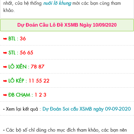
nhất, của hệ thống
nuôi lô khung
mời các bạn cùng tham
khảo.
Dự Đoán Cầu Lô Đề XSMB Ngày 10/09/2020
➥
BTL :
36
➥
STL :
56 65
➥
LÔ XIÊN :
78 87
➥
LÔ KÉP :
11 55 22
➥
ĐB CHẠM :
1 2 3
⁃
Xem lại kết quả :
Dự Đoán Soi cầu XSMB ngày 09-09-2020
⁃
Các bộ số chỉ dùng cho mục đích tham khảo, các bạn nên