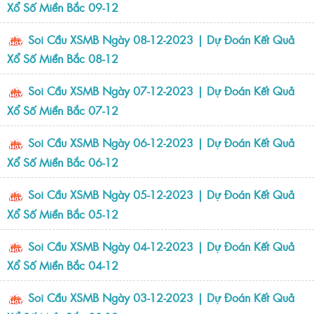
Xổ Số Miền Bắc 09-12
Soi Cầu XSMB Ngày 08-12-2023 | Dự Đoán Kết Quả
Xổ Số Miền Bắc 08-12
Soi Cầu XSMB Ngày 07-12-2023 | Dự Đoán Kết Quả
Xổ Số Miền Bắc 07-12
Soi Cầu XSMB Ngày 06-12-2023 | Dự Đoán Kết Quả
Xổ Số Miền Bắc 06-12
Soi Cầu XSMB Ngày 05-12-2023 | Dự Đoán Kết Quả
Xổ Số Miền Bắc 05-12
Soi Cầu XSMB Ngày 04-12-2023 | Dự Đoán Kết Quả
Xổ Số Miền Bắc 04-12
Soi Cầu XSMB Ngày 03-12-2023 | Dự Đoán Kết Quả