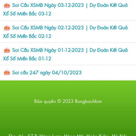
Soi Cầu XSMB Ngày 03-12-2023 | Dự Đoán Kết Quả
Xổ Số Miền Bắc 03-12
Soi Cầu XSMB Ngày 02-12-2023 | Dự Đoán Kết Quả
Xổ Số Miền Bắc 02-12
Soi Cầu XSMB Ngày 01-12-2023 | Dự Đoán Kết Quả
Xổ Số Miền Bắc 01-12
Soi cầu 247 ngày 04/10/2023
Bản quyền © 2023 Rongbachkim
Địa chỉ : 57 P. Hàng Lược, Hàng Mã, Hoàn Kiếm, Hà Nội