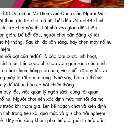
ed88 Đơn Giản Và Hiệu Quả Dành Cho Người Mới
i tham gia trò chơi nổ hũ, bắt đầu với red88 chính
nh. Trò chơi này thu hút nhờ vào giao diện thân
đơn giản. Để bắt đầu, người chơi cần đăng ký tài
ào hệ thống. Sau khi đã sẵn sàng, hãy chọn máy nổ hũ
ghiệm.
m nổi bật của red88 là các loại cược linh hoạt,
hỉnh mức tiền cược phù hợp với ngân sách của mình.
 cơ hội chiến thắng cao hơn, việc hiểu rõ quy tắc và
ừng máy là rất quan trọng. Nhờ vậy, bạn có thể sử
 lý để tối ưu hóa cơ hội chiến thắng.
n quy tắc, việc quản lý ngân sách cũng rất quan
 nổ hũ. Người chơi nên xác định mức tiền tối đa mà
 trước khi tham gia. Lên kế hoạch chơi và kiên định
h tình trạng tiêu xài quá mức và giữ cho trải nghiệm
ẻ. Hãy sẵn sàng khám phá thế giới giải trí hấp dẫn