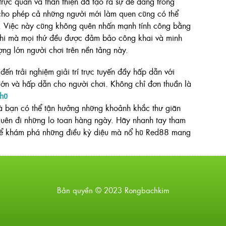
trực quan và thân thiện đã tạo ra sự dễ dàng trong
 cho phép cả những người mới làm quen cũng có thể
. Việc này cũng không quên nhấn mạnh tính công bằng
 khi mà mọi thứ đều được đảm bảo công khai và minh
ợng lớn người chơi trên nền tảng này.
n trải nghiệm giải trí trực tuyến đầy hấp dẫn với
ớn và hấp dẫn cho người chơi. Không chỉ đơn thuần là
hũ
à bạn có thể tận hưởng những khoảnh khắc thư giãn
 quên đi những lo toan hàng ngày. Hãy nhanh tay tham
ể khám phá những điều kỳ diệu mà nổ hũ Red88 mang
Bản quyền © 2023 Rongbachkim