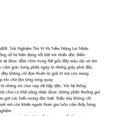
88: Trải Nghiệm Thú Vị Và Tiềm Năng Lợi Nhận
tảng nổ hũ hiện đang nổi bật với nhiều đặc điểm
i sẽ được đắm chìm trong thế giới đầy màu sắc và âm
o cảm giác hưng phấn ngay từ những giây phút đầu
ại đây không chỉ đơn thuần là giải trí mà còn mang
p khi chờ đợi từng vòng quay.
 từ những trò chơi này rất hấp dẫn. Với hệ thống
ười chơi có khả năng nhận được những phần thưởng giá
ắm giữ các biểu tượng đặc biệt. Điều này không chỉ
tranh mà còn khiến người tham gia luôn cảm thấy hứng
 nghiệm.