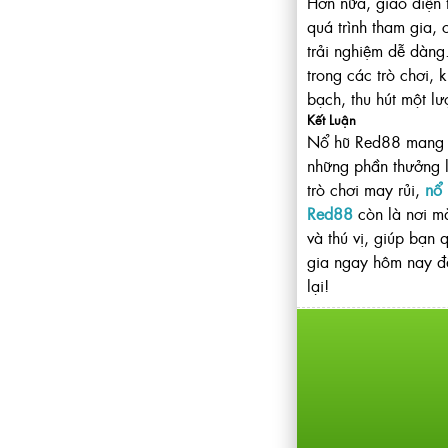
Hơn nữa, giao diện 
quá trình tham gia,
trải nghiệm dễ dàng
trong các trò chơi,
bạch, thu hút một lư
Kết Luận
Nổ hũ Red88 mang đế
những phần thưởng l
trò chơi may rủi,
nổ 
Red88
còn là nơi m
và thú vị, giúp bạn
gia ngay hôm nay đ
lại!