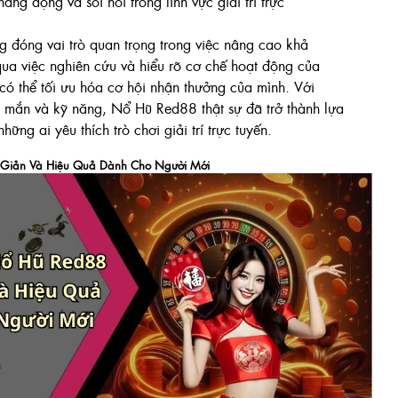
ng động và sôi nổi trong lĩnh vực giải trí trực
ng đóng vai trò quan trọng trong việc nâng cao khả
ua việc nghiên cứu và hiểu rõ cơ chế hoạt động của
 có thể tối ưu hóa cơ hội nhận thưởng của mình. Với
 mắn và kỹ năng, Nổ Hũ Red88 thật sự đã trở thành lựa
ững ai yêu thích trò chơi giải trí trực tuyến.
 Giản Và Hiệu Quả Dành Cho Người Mới