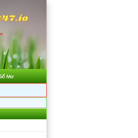
Sổ Mơ