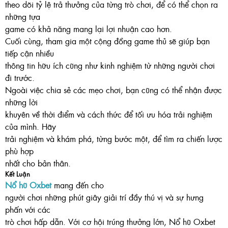
theo dõi tỷ lệ trả thưởng của từng trò chơi, để có thể chọn ra
những tựa
game có khả năng mang lại lợi nhuận cao hơn.
Cuối cùng, tham gia một cộng đồng game thủ sẽ giúp bạn
tiếp cận nhiều
thông tin hữu ích cũng như kinh nghiệm từ những người chơi
đi trước.
Ngoài việc chia sẻ các mẹo chơi, bạn cũng có thể nhận được
những lời
khuyên về thời điểm và cách thức để tối ưu hóa trải nghiệm
của mình. Hãy
trải nghiệm và khám phá, từng bước một, để tìm ra chiến lược
phù hợp
nhất cho bản thân.
Kết Luận
Nổ hũ Oxbet
mang đến cho
người chơi những phút giây giải trí đầy thú vị và sự hưng
phấn với các
trò chơi hấp dẫn. Với cơ hội trúng thưởng lớn, Nổ hũ Oxbet