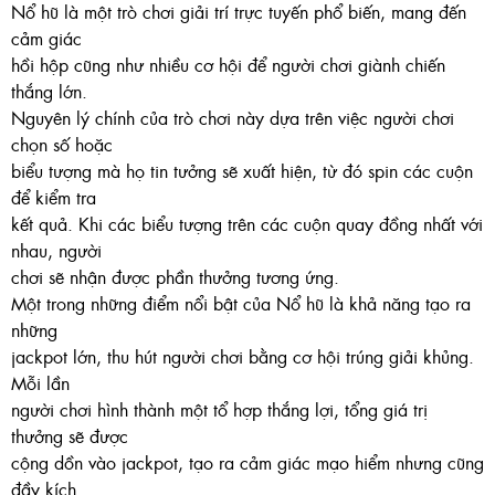
Nổ hũ là một trò chơi giải trí trực tuyến phổ biến, mang đến
cảm giác
hồi hộp cũng như nhiều cơ hội để người chơi giành chiến
thắng lớn.
Nguyên lý chính của trò chơi này dựa trên việc người chơi
chọn số hoặc
biểu tượng mà họ tin tưởng sẽ xuất hiện, từ đó spin các cuộn
để kiểm tra
kết quả. Khi các biểu tượng trên các cuộn quay đồng nhất với
nhau, người
chơi sẽ nhận được phần thưởng tương ứng.
Một trong những điểm nổi bật của Nổ hũ là khả năng tạo ra
những
jackpot lớn, thu hút người chơi bằng cơ hội trúng giải khủng.
Mỗi lần
người chơi hình thành một tổ hợp thắng lợi, tổng giá trị
thưởng sẽ được
cộng dồn vào jackpot, tạo ra cảm giác mạo hiểm nhưng cũng
đầy kích