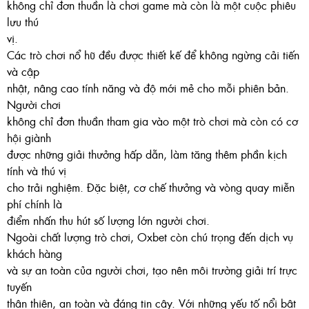
không chỉ đơn thuần là chơi game mà còn là một cuộc phiêu
lưu thú
vị.
Các trò chơi nổ hũ đều được thiết kế để không ngừng cải tiến
và cập
nhật, nâng cao tính năng và độ mới mẻ cho mỗi phiên bản.
Người chơi
không chỉ đơn thuần tham gia vào một trò chơi mà còn có cơ
hội giành
được những giải thưởng hấp dẫn, làm tăng thêm phần kịch
tính và thú vị
cho trải nghiệm. Đặc biệt, cơ chế thưởng và vòng quay miễn
phí chính là
điểm nhấn thu hút số lượng lớn người chơi.
Ngoài chất lượng trò chơi, Oxbet còn chú trọng đến dịch vụ
khách hàng
và sự an toàn của người chơi, tạo nên môi trường giải trí trực
tuyến
thân thiện, an toàn và đáng tin cậy. Với những yếu tố nổi bật