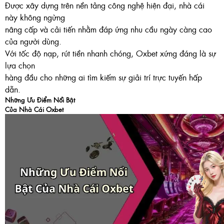
Được xây dựng trên nền tảng công nghệ hiện đại, nhà cái
này không ngừng
nâng cấp và cải tiến nhằm đáp ứng nhu cầu ngày càng cao
của người dùng.
Với tốc độ nạp, rút tiền nhanh chóng, Oxbet xứng đáng là sự
lựa chọn
hàng đầu cho những ai tìm kiếm sự giải trí trực tuyến hấp
dẫn.
Những Ưu Điểm Nổi Bật
Của Nhà Cái Oxbet