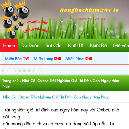
Home
Dự Đoán
Soi Cầu
Nuôi Lô
Nuôi Đề
Giờ vàn
Miền Bắc
/
Miền Trung
/
Miền Nam
Trang chủ
›
Nhà Cái Oxbet: Trải Nghiệm Giải Trí Đỉnh Cao Ngay Hôm
Nay
Nhà Cái Oxbet: Trải Nghiệm Giải Trí Đỉnh Cao Ngay Hôm Nay
Trải nghiệm giải trí đỉnh cao ngay hôm nay với Oxbet, nhà
cái hàng
đầu mang đến dịch vụ cá cược đa dạng và hấp dẫn. Từ