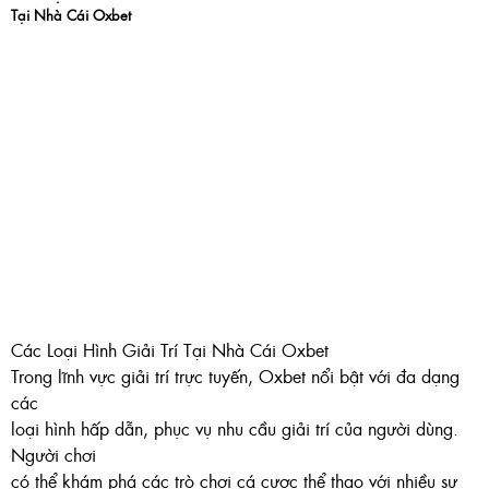
Tại Nhà Cái Oxbet
Các Loại Hình Giải Trí Tại Nhà Cái Oxbet
Trong lĩnh vực giải trí trực tuyến, Oxbet nổi bật với đa dạng
các
loại hình hấp dẫn, phục vụ nhu cầu giải trí của người dùng.
Người chơi
có thể khám phá các trò chơi cá cược thể thao với nhiều sự