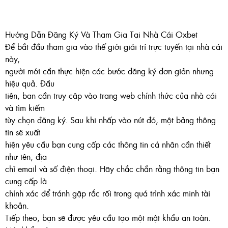
Hướng Dẫn Đăng Ký Và Tham Gia Tại Nhà Cái Oxbet
Để bắt đầu tham gia vào thế giới giải trí trực tuyến tại nhà cái
này,
người mới cần thực hiện các bước đăng ký đơn giản nhưng
hiệu quả. Đầu
tiên, bạn cần truy cập vào trang web chính thức của nhà cái
và tìm kiếm
tùy chọn đăng ký. Sau khi nhấp vào nút đó, một bảng thông
tin sẽ xuất
hiện yêu cầu bạn cung cấp các thông tin cá nhân cần thiết
như tên, địa
chỉ email và số điện thoại. Hãy chắc chắn rằng thông tin bạn
cung cấp là
chính xác để tránh gặp rắc rối trong quá trình xác minh tài
khoản.
Tiếp theo, bạn sẽ được yêu cầu tạo một mật khẩu an toàn.