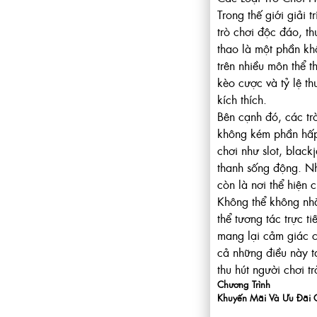
Trong thế giới giải t
trò chơi độc đáo, th
thao là một phần kh
trên nhiều môn thể 
kèo cược và tỷ lệ t
kích thích.
Bên cạnh đó, các tr
không kém phần hấp
chơi như slot, black
thanh sống động. Nh
còn là nơi thể hiện 
Không thể không nhắc
thể tương tác trực t
mang lại cảm giác c
cả những điều này t
thu hút người chơi tr
Chương Trình
Khuyến Mãi Và Ưu Đãi 