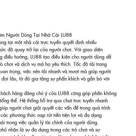
iệm Người Dùng Tại Nhà Cái LU88
ng tại một nhà cái trực tuyến quyết định nhiều
ức độ quay trở lại của người chơi. Với giao diện
ng điều hướng, LU88 tạo điều kiện cho người dùng dễ
ò chơi và dịch vụ mà họ yêu thích. Tốc độ tải trang
quan trọng; việc nén tải nhanh và mượt mà giúp người
 đợi lâu, từ đó gia tăng sự phấn khích và gắn bó với
 khách hàng đáng chú ý của LU88 cũng góp phần không
tổng thể. Hệ thống hỗ trợ qua chat trực tuyến nhanh
iúp người chơi giải quyết các vấn đề trong quá trình
các phương thức nạp rút tiền tiện lợi và đa dạng
ái trong việc quản lý tài chính của người dùng.
phủ nhận là sự đa dạng trong các trò chơi và sự