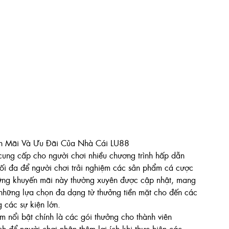
ến Mãi Và Ưu Đãi Của Nhà Cái LU88
ung cấp cho người chơi nhiều chương trình hấp dẫn
tối đa để người chơi trải nghiệm các sản phẩm cá cược
hững khuyến mãi này thường xuyên được cập nhật, mang
những lựa chọn đa dạng từ thưởng tiền mặt cho đến các
g các sự kiện lớn.
m nổi bật chính là các gói thưởng cho thành viên
h để người chơi nhận thêm lợi ích khi thực hiện các