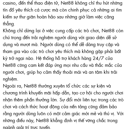
casino, đến thể thao điện tử, Net88 không chỉ thu hút những
tín đồ yêu thích cá cược mà còn chinh phục cả những ai tìm
kiếm sự thư giãn hoàn hảo sau những giờ làm việc căng
thẳng.
Không chỉ dừng lại ở việc cung cấp các trò chơi, Net88 còn
chú trọng đến trải nghiệm người dùng với giao diện dễ sử
dụng và mượt mà. Người dùng có thể dễ dàng truy cập và
tham gia vào các trò chơi yêu thích mà không gặp phải bất
kỳ trở ngại nào. Hệ thống hỗ trợ khách hàng 24/7 của
Net88 cũng cam kết đáp ứng mọi nhu cầu và thắc mắc của
người chơi, giúp họ cảm thấy thoải mái và an tâm khi trải
nghiệm.
Ngoài ra, Net88 thường xuyên tổ chức các sự kiện và
chương trình khuyến mãi hấp dẫn, tạo cơ hội cho người chơi
nhận thêm phần thưởng lớn. Sự đổi mới liên tục trong các trò
chơi và cách thức hoạt động của nền tảng cũng đảm bảo
rằng người dùng luôn có một cảm giác mới mẻ và thú vị. Với
những điều này, Net88 khẳng định vị thế vững chắc trong
ngành giải trí trực tuyến.