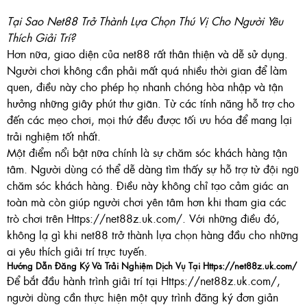
Tại Sao Net88 Trở Thành Lựa Chọn Thú Vị Cho Người Yêu
Thích Giải Trí?
Hơn nữa, giao diện của net88 rất thân thiện và dễ sử dụng.
Người chơi không cần phải mất quá nhiều thời gian để làm
quen, điều này cho phép họ nhanh chóng hòa nhập và tận
hưởng những giây phút thư giãn. Từ các tính năng hỗ trợ cho
đến các mẹo chơi, mọi thứ đều được tối ưu hóa để mang lại
trải nghiệm tốt nhất.
Một điểm nổi bật nữa chính là sự chăm sóc khách hàng tận
tâm. Người dùng có thể dễ dàng tìm thấy sự hỗ trợ từ đội ngũ
chăm sóc khách hàng. Điều này không chỉ tạo cảm giác an
toàn mà còn giúp người chơi yên tâm hơn khi tham gia các
trò chơi trên Https://net88z.uk.com/. Với những điều đó,
không lạ gì khi net88 trở thành lựa chọn hàng đầu cho những
ai yêu thích giải trí trực tuyến.
Hướng Dẫn Đăng Ký Và Trải Nghiệm Dịch Vụ Tại Https://net88z.uk.com/
Để bắt đầu hành trình giải trí tại Https://net88z.uk.com/,
người dùng cần thực hiện một quy trình đăng ký đơn giản